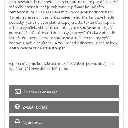
jako investice do nemovitosti do budoucna (např.pro děti), která
má vyšší hodnotu než je nabízena. V případě koupě této
nemovitosti za 2.400.000 bude mít v budoucnu hodnotu např.
4,5 mil. Jedná se o investici bez nájemného. Majitel bude hradit
poplatky, které na bytě platí, a kupující získá tak za x let např. 2
mil jako výdělek. Aktuální hodnota bytu v současné době je V
porovnání uložení financí do banky je to vyšší částka v případě
koupě této nemovitosti. V současnosti má nemovitost vyšší
hodnotu, než je nabízena - 4 mil. Odhad k dispozici. Cena za byty
v této lokalitě bude stále stoupat.
V případě zájmu kontaktujte makléře. Volejte jen vážní zájemci,
kteří zamýšlí investici na delší dobu.
ODESLAT E-MAILEM
ZASLAT DOTAZ
Vytisknout