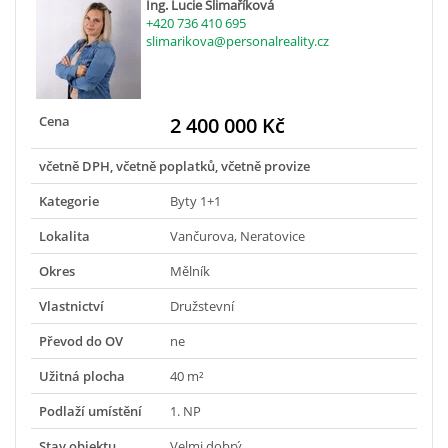
Ing. Lucie Slimaříková
+420 736 410 695
slimarikova@personalreality.cz
Cena
2 400 000 Kč
včetně DPH, včetně poplatků, včetně provize
Kategorie
Byty 1+1
Lokalita
Vančurova, Neratovice
Okres
Mělník
Vlastnictví
Družstevní
Převod do OV
ne
Užitná plocha
40 m²
Podlaží umístění
1. NP
Stav objektu
Velmi dobrý