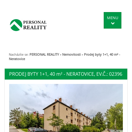
MENU
Nacházíte se:
PERSONAL REALITY
»
Nemovitosti
»
Prodej byty 1+1, 40 m² -
Neratovice
PRODEJ BYTY 1+1, 40
m²
- NERATOVICE, EV.Č.: 02396