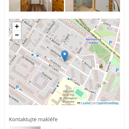
+
−
Leaflet
|
©
OpenStreetMap
Kontaktujte makléře