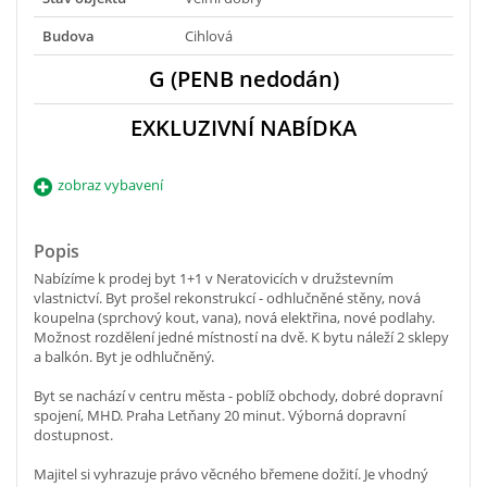
Budova
Cihlová
G (PENB nedodán)
EXKLUZIVNÍ NABÍDKA
zobraz vybavení
Popis
Nabízíme k prodej byt 1+1 v Neratovicích v družstevním
vlastnictví. Byt prošel rekonstrukcí - odhlučněné stěny, nová
koupelna (sprchový kout, vana), nová elektřina, nové podlahy.
Možnost rozdělení jedné místností na dvě. K bytu náleží 2 sklepy
a balkón. Byt je odhlučněný.
Byt se nachází v centru města - poblíž obchody, dobré dopravní
spojení, MHD. Praha Letňany 20 minut. Výborná dopravní
dostupnost.
Majitel si vyhrazuje právo věcného břemene dožití. Je vhodný