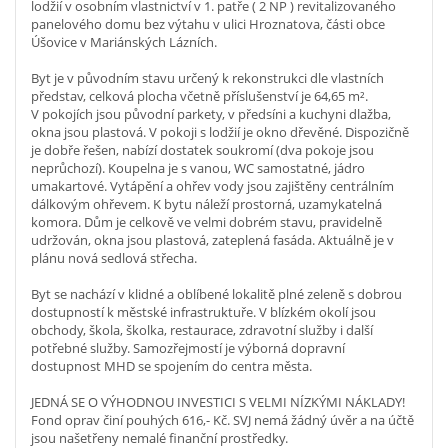
lodžií v osobním vlastnictví v 1. patře ( 2 NP ) revitalizovaného
panelového domu bez výtahu v ulici Hroznatova, části obce
Úšovice v Mariánských Lázních.
Byt je v původním stavu určený k rekonstrukci dle vlastních
představ, celková plocha včetně příslušenství je 64,65 m².
V pokojích jsou původní parkety, v předsíni a kuchyni dlažba,
okna jsou plastová. V pokoji s lodžií je okno dřevěné. Dispozičně
je dobře řešen, nabízí dostatek soukromí (dva pokoje jsou
neprůchozí). Koupelna je s vanou, WC samostatné, jádro
umakartové. Vytápění a ohřev vody jsou zajištěny centrálním
dálkovým ohřevem. K bytu náleží prostorná, uzamykatelná
komora. Dům je celkově ve velmi dobrém stavu, pravidelně
udržován, okna jsou plastová, zateplená fasáda. Aktuálně je v
plánu nová sedlová střecha.
Byt se nachází v klidné a oblíbené lokalitě plné zeleně s dobrou
dostupností k městské infrastruktuře. V blízkém okolí jsou
obchody, škola, školka, restaurace, zdravotní služby i další
potřebné služby. Samozřejmostí je výborná dopravní
dostupnost MHD se spojením do centra města.
JEDNÁ SE O VÝHODNOU INVESTICI S VELMI NÍZKÝMI NÁKLADY!
Fond oprav činí pouhých 616,- Kč. SVJ nemá žádný úvěr a na účtě
jsou našetřeny nemalé finanční prostředky.