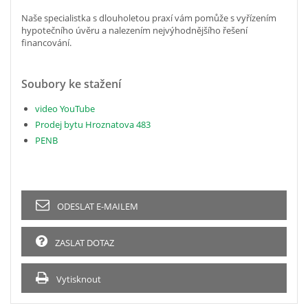
Naše specialistka s dlouholetou praxí vám pomůže s vyřízením
hypotečního úvěru a nalezením nejvýhodnějšího řešení
financování.
Soubory ke stažení
video YouTube
Prodej bytu Hroznatova 483
PENB
ODESLAT E-MAILEM
ZASLAT DOTAZ
Vytisknout