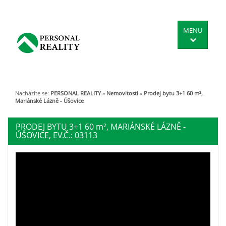
MENU
Nacházíte se:
PERSONAL REALITY
»
Nemovitosti
»
Prodej bytu 3+1 60 m²,
Mariánské Lázně - Úšovice
PRODEJ BYTU 3+1 60
m²
, MARIÁNSKÉ LÁZNĚ -
ÚŠOVICE, EV.Č.: 03113