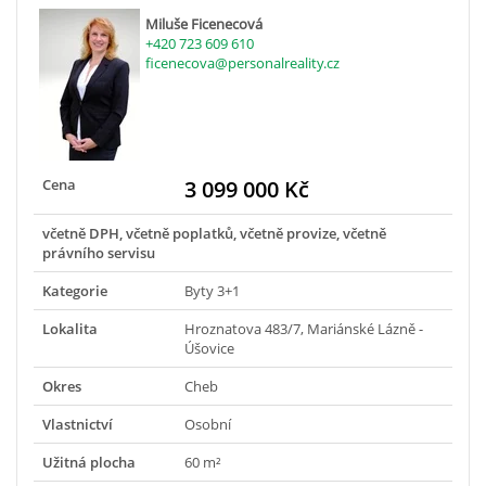
Miluše Ficenecová
+420 723 609 610
ficenecova@personalreality.cz
Cena
3 099 000 Kč
včetně DPH, včetně poplatků, včetně provize, včetně
právního servisu
Kategorie
Byty 3+1
Lokalita
Hroznatova 483/7, Mariánské Lázně -
Úšovice
Okres
Cheb
Vlastnictví
Osobní
Užitná plocha
60 m²