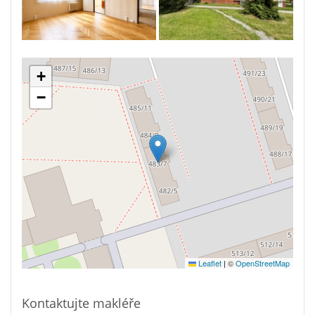
+
−
Leaflet
|
©
OpenStreetMap
Kontaktujte makléře