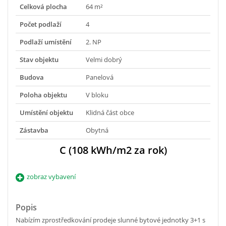
Celková plocha
64 m²
Počet podlaží
4
Podlaží umístění
2. NP
Stav objektu
Velmi dobrý
Budova
Panelová
Poloha objektu
V bloku
Umístění objektu
Klidná část obce
Zástavba
Obytná
C (108 kWh/m2 za rok)
zobraz vybavení
Popis
Nabízím zprostředkování prodeje slunné bytové jednotky 3+1 s