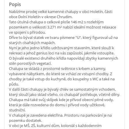
Popis
Nabízíme prodej velké kamenné chalupy v obci Holetín, části
obce Dolní Holetín v okrese Chrudim.
Tato útulná chalupa o celkové ploše 146 m2 s rozlehlým
pozemkem o velikosti 3.271 m² nabízí ideální možnost relaxace
ve spojení s přírodou.
Dříve to býval statek ve tvaru písmene "U", který figuroval už na
starých císařských mapách.
Nyní je jeho jedno křídlo udržovaným stavením, které slouží k
rekreaci a jehož genius loci na vás zapůsobí, jakmile vstoupíte.
O bývalé existenci druhého křídla napovídají zbytky kamenných
stěn porostlých vegetací.
Chalupa se skládá z prostorné světnice s krbem a kamny,
vybavené nábytkem, do které se vchází ze vstupní chodby. Z
chodby je také vstup do kuchyně, do koupelny s WC a také na
půdu.
V další části chalupy je bývalý chlév se samostatným vchodem,
který slouží jako sklad všeho, co chalupář potřebuje, včetně dílny.
Chalupa má také svůj sklípek kde je přívod obecní pitné vody,
která je dále rozvedena do domu i přívod vody užitkové,
studniční.
V chalupě je zavedena elektřina. Prostoru na parkování je na
pozemku dostatek.
V obci je MŠ, ZŠ, kulturní dům, koloniál s každodenním