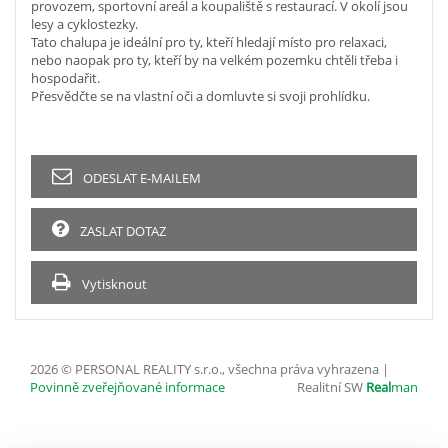
provozem, sportovní areál a koupaliště s restaurací. V okolí jsou
lesy a cyklostezky.
Tato chalupa je ideální pro ty, kteří hledají místo pro relaxaci,
nebo naopak pro ty, kteří by na velkém pozemku chtěli třeba i
hospodařit.
Přesvědčte se na vlastní oči a domluvte si svoji prohlídku.
ODESLAT E-MAILEM
ZASLAT DOTAZ
Vytisknout
2026 © PERSONAL REALITY s.r.o., všechna práva vyhrazena |
Povinně zveřejňované informace
Realitní SW
Real
man