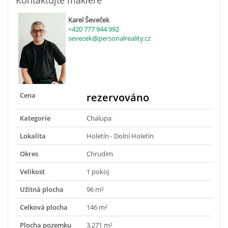
Kontaktujte makléře
Karel Ševeček
+420 777 944 992
sevecek@personalreality.cz
Cena
rezervováno
Kategorie
Chalupa
Lokalita
Holetín - Dolní Holetín
Okres
Chrudim
Velikost
1 pokoj
Užitná plocha
96 m²
Celková plocha
146 m²
Plocha pozemku
3.271 m²