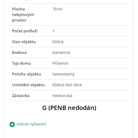
Plocha
70 m²
nebytových
prostor
Počet podlaží
1
Stav objektu
Dobrý
Budova
Kamenná
Typ domu
Přízemní
Poloha objektu
Samostatný
Umístění objektu
Klidná část obce
Zástavba
Venkovská
G (PENB nedodán)
zobraz vybavení