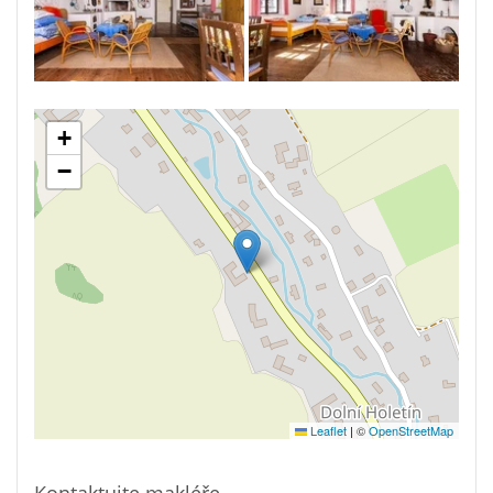
+
−
Leaflet
|
©
OpenStreetMap