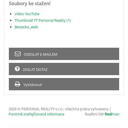
Soubory ke stažení
video YouTube
Thumbnail YT Personal Reality (1)
Benecko_web
ODESLAT E-MAILEM
ZASLAT DOTAZ
Vytisknout
2026 © PERSONAL REALITY s.r.o., všechna práva vyhrazena |
Povinně zveřejňované informace
Realitní SW
Real
man