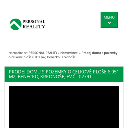
MENU
Nacházíte se:
PERSONAL REALITY
»
Nemovitosti
»
Prodej domu s pozemky
o celkové ploše 6.051 m2, Benecko, Krkonoše
PRODEJ DOMU S POZEMKY O CELKOVÉ PLOŠE 6.051
M2, BENECKO, KRKONOŠE, EV.Č.: 02791