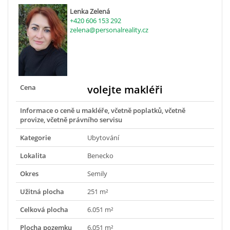
Lenka Zelená
+420 606 153 292
zelena@personalreality.cz
Cena
volejte makléři
Informace o ceně u makléře, včetně poplatků, včetně
provize, včetně právního servisu
Kategorie
Ubytování
Lokalita
Benecko
Okres
Semily
Užitná plocha
251 m²
Celková plocha
6.051 m²
Plocha pozemku
6.051 m²