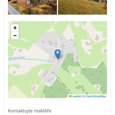
+
−
Leaflet
|
©
OpenStreetMap
Kontaktujte makléře