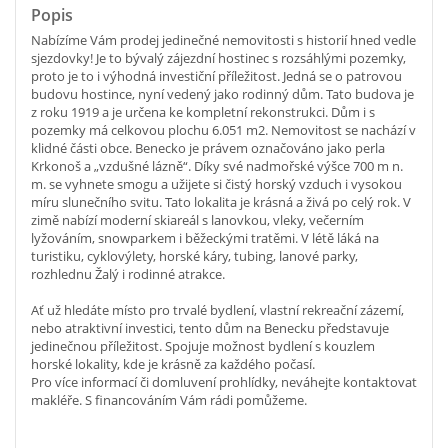
Popis
Nabízíme Vám prodej jedinečné nemovitosti s historií hned vedle
sjezdovky! Je to bývalý zájezdní hostinec s rozsáhlými pozemky,
proto je to i výhodná investiční příležitost. Jedná se o patrovou
budovu hostince, nyní vedený jako rodinný dům. Tato budova je
z roku 1919 a je určena ke kompletní rekonstrukci. Dům i s
pozemky má celkovou plochu 6.051 m2. Nemovitost se nachází v
klidné části obce. Benecko je právem označováno jako perla
Krkonoš a „vzdušné lázně“. Díky své nadmořské výšce 700 m n.
m. se vyhnete smogu a užijete si čistý horský vzduch i vysokou
míru slunečního svitu. Tato lokalita je krásná a živá po celý rok. V
zimě nabízí moderní skiareál s lanovkou, vleky, večerním
lyžováním, snowparkem i běžeckými tratěmi. V létě láká na
turistiku, cyklovýlety, horské káry, tubing, lanové parky,
rozhlednu Žalý i rodinné atrakce.
Ať už hledáte místo pro trvalé bydlení, vlastní rekreační zázemí,
nebo atraktivní investici, tento dům na Benecku představuje
jedinečnou příležitost. Spojuje možnost bydlení s kouzlem
horské lokality, kde je krásně za každého počasí.
Pro více informací či domluvení prohlídky, neváhejte kontaktovat
makléře. S financováním Vám rádi pomůžeme.