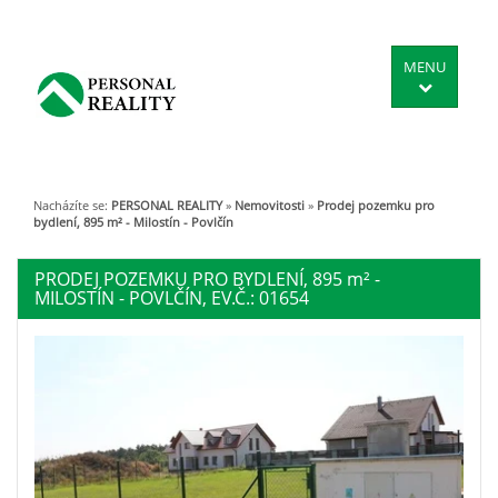
MENU
Nacházíte se:
PERSONAL REALITY
»
Nemovitosti
»
Prodej pozemku pro
bydlení, 895 m² - Milostín - Povlčín
PRODEJ POZEMKU PRO BYDLENÍ, 895
m²
-
MILOSTÍN - POVLČÍN, EV.Č.: 01654