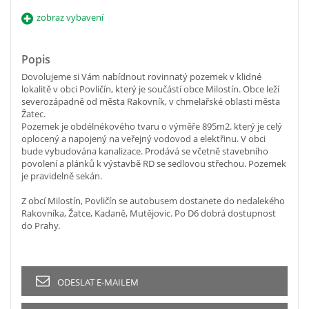
zobraz vybavení
Popis
Dovolujeme si Vám nabídnout rovinnatý pozemek v klidné
lokalitě v obci Povličín, který je součástí obce Milostín. Obce leží
severozápadně od města Rakovník, v chmelařské oblasti města
Žatec.
Pozemek je obdélnékového tvaru o výměře 895m2. který je celý
oplocený a napojený na veřejný vodovod a elektřinu. V obci
bude vybudována kanalizace. Prodává se včetně stavebního
povolení a plánků k výstavbě RD se sedlovou střechou. Pozemek
je pravidelně sekán.
Z obcí Milostín, Povličín se autobusem dostanete do nedalekého
Rakovníka, Žatce, Kadaně, Mutějovic. Po D6 dobrá dostupnost
do Prahy.
ODESLAT E-MAILEM