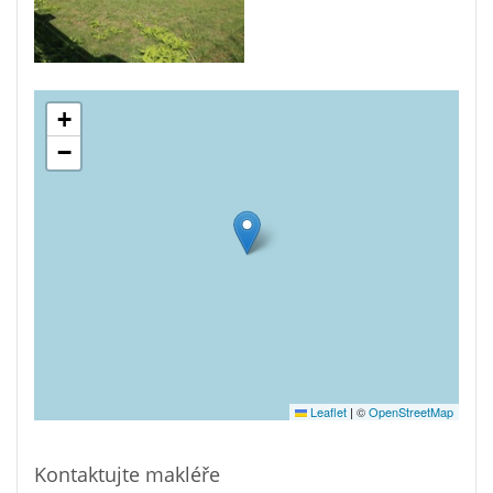
+
−
Leaflet
|
©
OpenStreetMap
Kontaktujte makléře