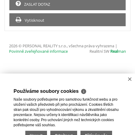
ZASLAT DOTAZ
Vytisknout
2026 © PERSONAL REALITY s.r.o., všechna práva vyhrazena |
Povinně zveřejňované informace
Realitní SW
Real
man
×
Používáme soubory cookies
ℹ
Naše soubory potřebujeme pro samotnou funkčnost webu a pro
uložení vašich předvoleb při jeho procházení. Cookies třetích
stran pak slouží pro vyhodnocování výkonu a zkvalitnění obsahu
prezentace. Nejsou určeny k identifikaci návštěvníka jako
konkrétní osoby. Pro uchování jiných než technických cookies
potřebujeme váš souhlas.