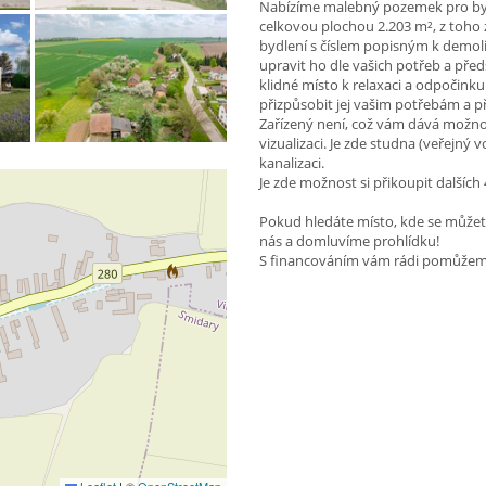
Nabízíme malebný pozemek pro bydle
celkovou plochou 2.203 m², z toho 
bydlení s číslem popisným k demol
upravit ho dle vašich potřeb a předs
klidné místo k relaxaci a odpočink
přizpůsobit jej vašim potřebám a 
Zařízený není, což vám dává možnost
vizualizaci. Je zde studna (veřejný 
kanalizaci.
Je zde možnost si přikoupit dalších
Pokud hledáte místo, kde se můžete s
nás a domluvíme prohlídku!
S financováním vám rádi pomůžem