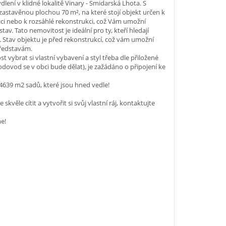
ní v klidné lokalitě Vinary - Smidarská Lhota. S
zastavěnou plochou 70 m², na které stojí objekt určen k
ici nebo k rozsáhlé rekonstrukci, což Vám umožní
tav. Tato nemovitost je ideální pro ty, kteří hledají
u. Stav objektu je před rekonstrukcí, což vám umožní
představám.
 vybrat si vlastní vybavení a styl třeba dle přiložené
vodovod se v obci bude dělat), je zažádáno o připojení ke
 4639 m2 sadů, které jsou hned vedle!
kvěle cítit a vytvořit si svůj vlastní ráj, kontaktujte
e!