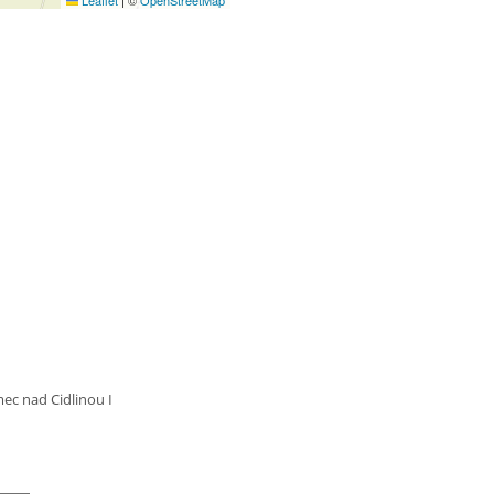
Leaflet
|
©
OpenStreetMap
ec nad Cidlinou I