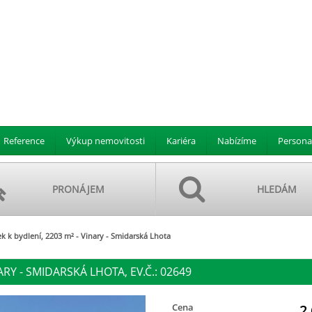
Reference
Výkup nemovitosti
Kariéra
Nabízíme
Persona
PRONÁJEM
HLEDÁM
 k bydlení, 2203 m² - Vinary - Smidarská Lhota
ARY - SMIDARSKÁ LHOTA, EV.Č.: 02649
Cena
2