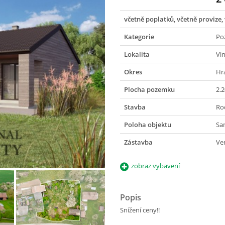
včetně poplatků, včetně provize,
Kategorie
Po
Lokalita
Vi
Okres
Hr
Plocha pozemku
2.
Stavba
Ro
Poloha objektu
Sa
Zástavba
Ve
zobraz vybavení
Popis
Snížení ceny!!