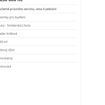
 včetně právního servisu, cena k jednání
zemky pro bydlení
nary - Smidarská Lhota
adec Králové
203 m²
dinný dům
mostatný
nkovská