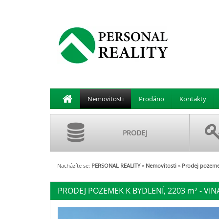
Nemovitosti
Prodáno
Kontakty
PRODEJ
Nacházíte se:
PERSONAL REALITY
»
Nemovitosti
»
Prodej pozemek
PRODEJ POZEMEK K BYDLENÍ, 2203
m²
- VIN