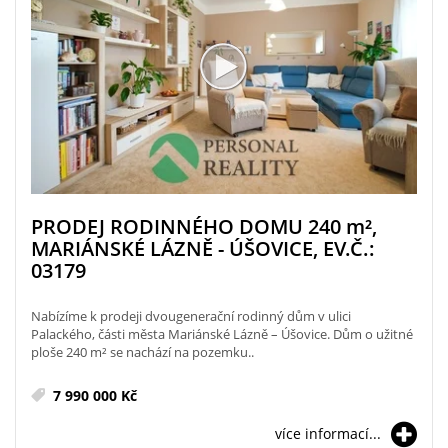
PRODEJ RODINNÉHO DOMU 240
m²
,
MARIÁNSKÉ LÁZNĚ - ÚŠOVICE, EV.Č.:
03179
Nabízíme k prodeji dvougenerační rodinný dům v ulici
Palackého, části města Mariánské Lázně – Úšovice. Dům o užitné
ploše 240 m² se nachází na pozemku..
7 990 000 Kč
více informací...