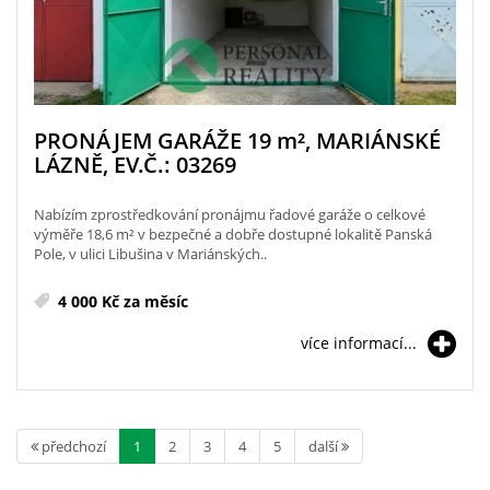
PRONÁJEM GARÁŽE 19
m²
, MARIÁNSKÉ
LÁZNĚ, EV.Č.: 03269
Nabízím zprostředkování pronájmu řadové garáže o celkové
výměře 18,6 m² v bezpečné a dobře dostupné lokalitě Panská
Pole, v ulici Libušina v Mariánských..
4 000 Kč za měsíc
více informací...
předchozí
1
2
3
4
5
další