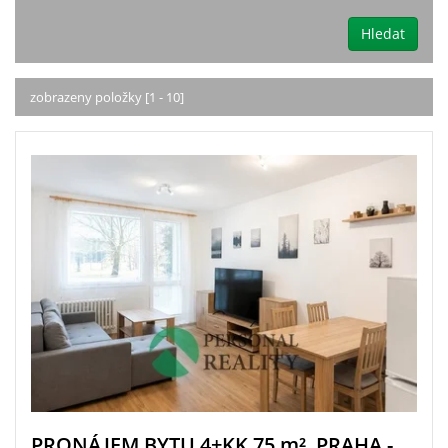
Hledat
zobrazeny položky [1 - 10]
PRONÁJEM BYTU 4+KK 75
m²
, PRAHA -