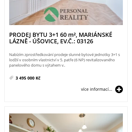
PRODEJ BYTU 3+1 60
m²
, MARIÁNSKÉ
LÁZNĚ - ÚŠOVICE, EV.Č.: 03126
Nabízím zprostředkování prodeje slunné bytové jednotky 3+1 s
lodžií v osobním vlastnictví v 5. patře (6 NP) revitalizovaného
panelového domu s výtahem v..
3 495 000 Kč
více informací...