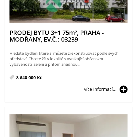
PRODEJ BYTU 3+1 75
m²
, PRAHA -
MODŘANY, EV.Č.: 03239
Hledáte bydlení které si můžete zrekonstruovat podle svých
představ? Chcete žít v lokalitě s vynikající občanskou
vybaveností ,zelení a přitom snadnou..
8 640 000 Kč
více informací...