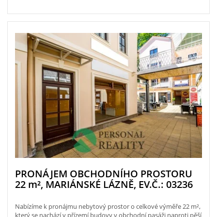
PRONÁJEM OBCHODNÍHO PROSTORU
22
m²
, MARIÁNSKÉ LÁZNĚ, EV.Č.: 03236
Nabízíme k pronájmu nebytový prostor o celkové výměře 22 m²,
který se nachází v přízemí budovy v obchodní pasáži naproti pěší