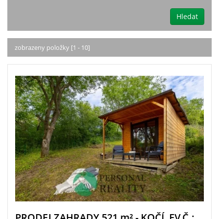
Hledat
zobrazeny položky [1 - 10]
PRODEJ ZAHRADY 521
m²
- KOČÍ, EV.Č.: