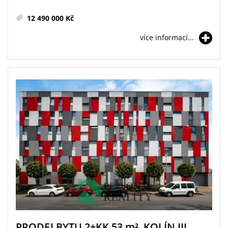
12 490 000 Kč
více informací...
PRODEJ BYTU 2+KK 53
m²
, KOLÍN III,