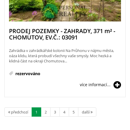
PRODEJ POZEMKY - ZAHRADY, 371
m²
-
CHOMUTOV, EV.Č.: 03091
Zahrádka v zahrádkářské kolonii Na Průhonu v nájmu města,
oáza klidu, která probudí všechny vaše smysly. Moc hezká a
klidná část na okraji Chomutova...
rezervováno
více informací...
předchozí
1
2
3
4
5
další