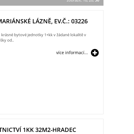
zobrazit:
10
,
20
,
50
MARIÁNSKÉ LÁZNĚ, EV.Č.: 03226
rásné bytové jednotky 1+kk v žádané lokalitě v
šky od..
více informací...
TNICTVÍ 1KK 32M2-HRADEC