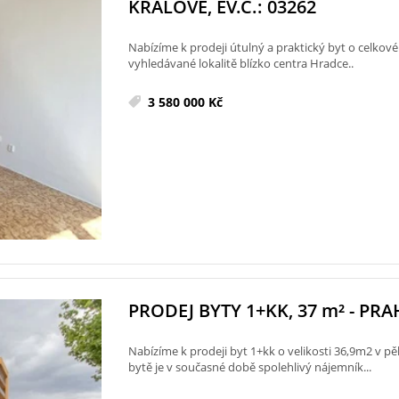
KRÁLOVÉ, EV.Č.: 03262
Nabízíme k prodeji útulný a praktický byt o celkov
vyhledávané lokalitě blízko centra Hradce..
3 580 000 Kč
PRODEJ BYTY 1+KK, 37
m²
- PRAH
Nabízíme k prodeji byt 1+kk o velikosti 36,9m2 v pěkn
bytě je v současné době spolehlivý nájemník...