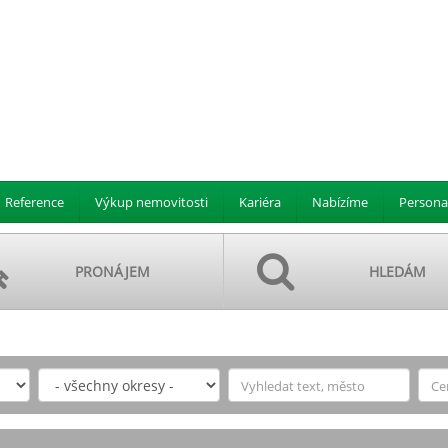
Reference
Výkup nemovitosti
Kariéra
Nabízíme
Persona
PRONÁJEM
HLEDÁM