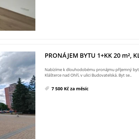
PRONÁJEM BYTU 1+KK 20
m²
, 
Nabízíme k dlouhodobému pronájmu příjemný byt o d
Klášterce nad Ohří, v ulici Budovatelská. Byt se..
7 500 Kč za měsíc