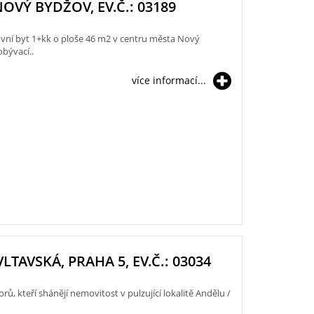
NOVÝ BYDŽOV, EV.Č.: 03189
í byt 1+kk o ploše 46 m2 v centru města Nový
obývací..
více informací...
LTAVSKÁ, PRAHA 5, EV.Č.: 03034
ů, kteří shánějí nemovitost v pulzující lokalitě Andělu /