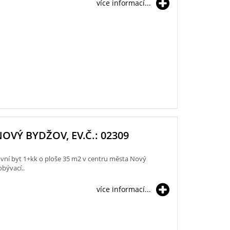
více informací...
NOVÝ BYDŽOV, EV.Č.: 02309
í byt 1+kk o ploše 35 m2 v centru města Nový
obývací..
více informací...