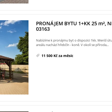
PRONÁJEM BYTU 1+KK 25
m²
, 
03163
Nabízíme k pronájmu byt o dispozici 1kk. Menší út
areálu nachází hřebčín - koně. V okolí se příroda,..
11 500 Kč za měsíc