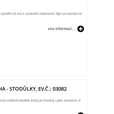
é výměře 32 m2 v osobním vlastnictví. Byt se nachází ve
více informací...
A - STODŮLKY, EV.Č.: 03082
é a klidné lokalitě, který je vhodný i jako investice. V