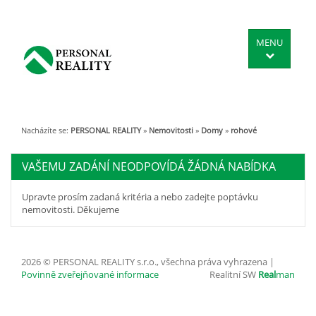
MENU
Nacházíte se:
PERSONAL REALITY
»
Nemovitosti
»
Domy
»
rohové
VAŠEMU ZADÁNÍ NEODPOVÍDÁ ŽÁDNÁ NABÍDKA
Upravte prosím zadaná kritéria a nebo zadejte poptávku
nemovitosti. Děkujeme
2026 © PERSONAL REALITY s.r.o., všechna práva vyhrazena |
Povinně zveřejňované informace
Realitní SW
Real
man