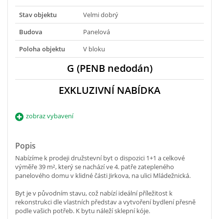
Stav objektu
Velmi dobrý
Budova
Panelová
Poloha objektu
V bloku
G (PENB nedodán)
EXKLUZIVNÍ NABÍDKA
zobraz vybavení
Popis
Nabízíme k prodeji družstevní byt o dispozici 1+1 a celkové
výměře 39 m², který se nachází ve 4. patře zatepleného
panelového domu v klidné části Jirkova, na ulici Mládežnická.
Byt je v původním stavu, což nabízí ideální příležitost k
rekonstrukci dle vlastních představ a vytvoření bydlení přesně
podle vašich potřeb. K bytu náleží sklepní kóje.