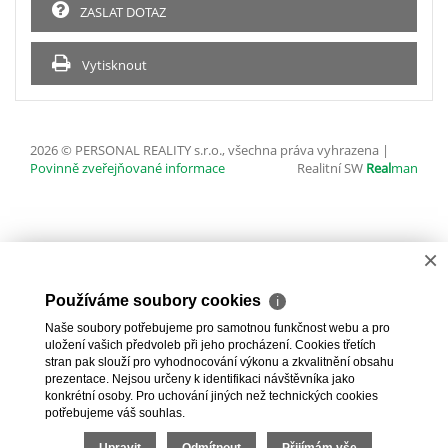
ZASLAT DOTAZ
Vytisknout
2026 © PERSONAL REALITY s.r.o., všechna práva vyhrazena |
Povinně zveřejňované informace
Realitní SW
Real
man
×
Používáme soubory cookies
ℹ
Naše soubory potřebujeme pro samotnou funkčnost webu a pro
uložení vašich předvoleb při jeho procházení. Cookies třetích
stran pak slouží pro vyhodnocování výkonu a zkvalitnění obsahu
prezentace. Nejsou určeny k identifikaci návštěvníka jako
konkrétní osoby. Pro uchování jiných než technických cookies
potřebujeme váš souhlas.