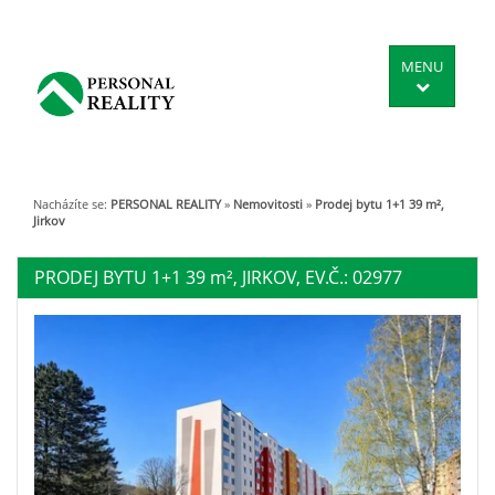
MENU
Nacházíte se:
PERSONAL REALITY
»
Nemovitosti
»
Prodej bytu 1+1 39 m²,
Jirkov
PRODEJ BYTU 1+1 39
m²
, JIRKOV, EV.Č.: 02977