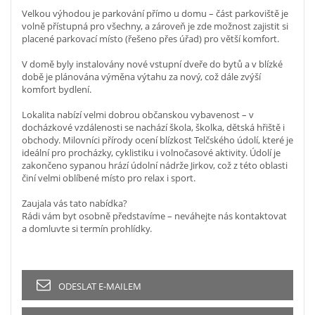
Velkou výhodou je parkování přímo u domu – část parkoviště je
volně přístupná pro všechny, a zároveň je zde možnost zajistit si
placené parkovací místo (řešeno přes úřad) pro větší komfort.
V domě byly instalovány nové vstupní dveře do bytů a v blízké
době je plánována výměna výtahu za nový, což dále zvýší
komfort bydlení.
Lokalita nabízí velmi dobrou občanskou vybavenost – v
docházkové vzdálenosti se nachází škola, školka, dětská hřiště i
obchody. Milovníci přírody ocení blízkost Telčského údolí, které je
ideální pro procházky, cyklistiku i volnočasové aktivity. Údolí je
zakončeno sypanou hrází údolní nádrže Jirkov, což z této oblasti
činí velmi oblíbené místo pro relax i sport.
Zaujala vás tato nabídka?
Rádi vám byt osobně představíme – neváhejte nás kontaktovat
a domluvte si termín prohlídky.
ODESLAT E-MAILEM