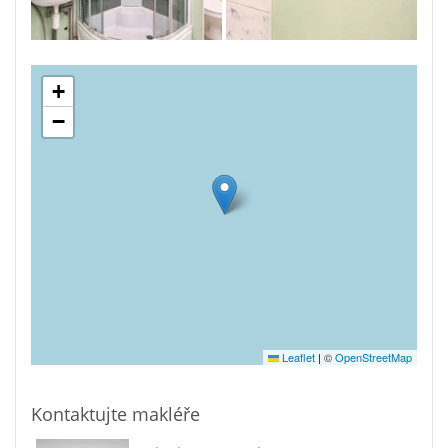
+
−
Leaflet
|
©
OpenStreetMap
Kontaktujte makléře