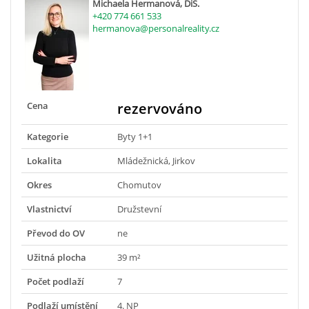
Michaela Hermanová, DiS.
+420 774 661 533
hermanova@personalreality.cz
Cena
rezervováno
Kategorie
Byty 1+1
Lokalita
Mládežnická, Jirkov
Okres
Chomutov
Vlastnictví
Družstevní
Převod do OV
ne
Užitná plocha
39 m²
Počet podlaží
7
Podlaží umístění
4. NP