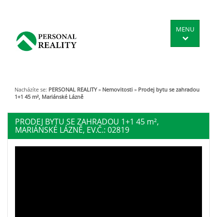
MENU
Nacházíte se:
PERSONAL REALITY
»
Nemovitosti
»
Prodej bytu se zahradou
1+1 45 m², Mariánské Lázně
PRODEJ BYTU SE ZAHRADOU 1+1 45
m²
,
MARIÁNSKÉ LÁZNĚ, EV.Č.: 02819