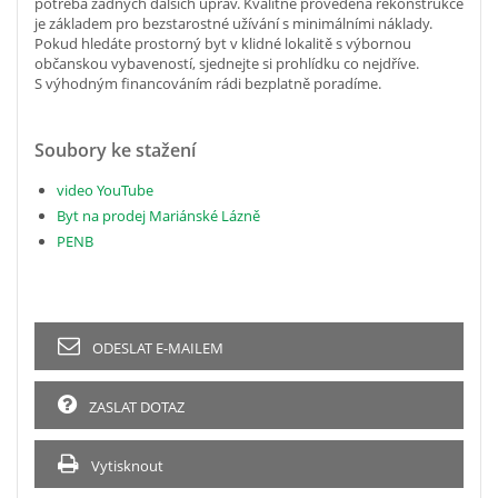
potřeba žádných dalších úprav. Kvalitně provedená rekonstrukce
je základem pro bezstarostné užívání s minimálními náklady.
Pokud hledáte prostorný byt v klidné lokalitě s výbornou
občanskou vybaveností, sjednejte si prohlídku co nejdříve.
S výhodným financováním rádi bezplatně poradíme.
Soubory ke stažení
video YouTube
Byt na prodej Mariánské Lázně
PENB
ODESLAT E-MAILEM
ZASLAT DOTAZ
Vytisknout