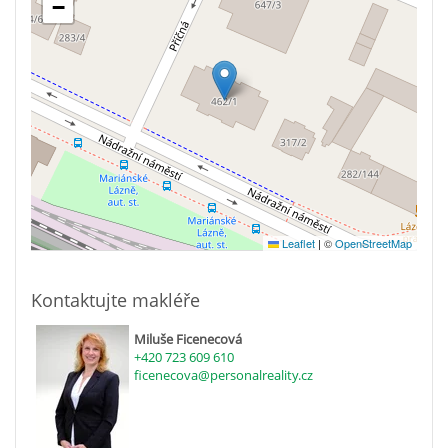
−
Leaflet
|
©
OpenStreetMap
Kontaktujte makléře
Miluše Ficenecová
+420 723 609 610
ficenecova@personalreality.cz