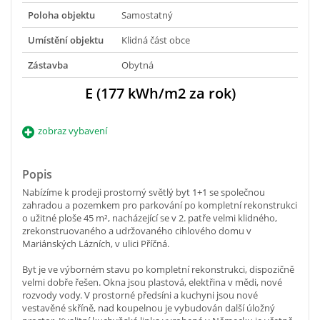
Poloha objektu
Samostatný
Umístění objektu
Klidná část obce
Zástavba
Obytná
E (177 kWh/m2 za rok)
zobraz vybavení
Popis
Nabízíme k prodeji prostorný světlý byt 1+1 se společnou
zahradou a pozemkem pro parkování po kompletní rekonstrukci
o užitné ploše 45 m², nacházející se v 2. patře velmi klidného,
zrekonstruovaného a udržovaného cihlového domu v
Mariánských Lázních, v ulici Příčná.
Byt je ve výborném stavu po kompletní rekonstrukci, dispozičně
velmi dobře řešen. Okna jsou plastová, elektřina v mědi, nové
rozvody vody. V prostorné předsíni a kuchyni jsou nové
vestavěné skříně, nad koupelnou je vybudován další úložný