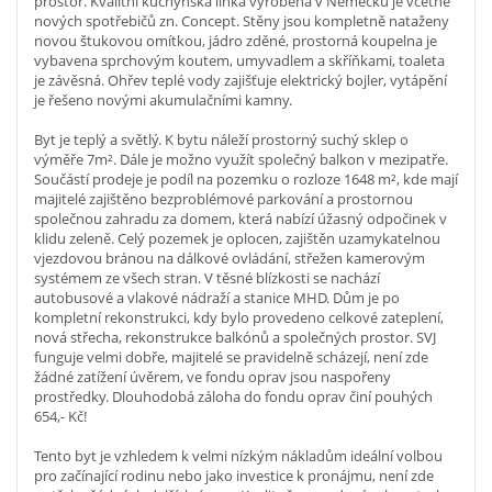
prostor. Kvalitní kuchyňská linka vyrobená v Německu je včetně
nových spotřebičů zn. Concept. Stěny jsou kompletně nataženy
novou štukovou omítkou, jádro zděné, prostorná koupelna je
vybavena sprchovým koutem, umyvadlem a skříňkami, toaleta
je závěsná. Ohřev teplé vody zajišťuje elektrický bojler, vytápění
je řešeno novými akumulačními kamny.
Byt je teplý a světlý. K bytu náleží prostorný suchý sklep o
výměře 7m². Dále je možno využít společný balkon v mezipatře.
Součástí prodeje je podíl na pozemku o rozloze 1648 m², kde mají
majitelé zajištěno bezproblémové parkování a prostornou
společnou zahradu za domem, která nabízí úžasný odpočinek v
klidu zeleně. Celý pozemek je oplocen, zajištěn uzamykatelnou
vjezdovou bránou na dálkové ovládání, střežen kamerovým
systémem ze všech stran. V těsné blízkosti se nachází
autobusové a vlakové nádraží a stanice MHD. Dům je po
kompletní rekonstrukci, kdy bylo provedeno celkové zateplení,
nová střecha, rekonstrukce balkónů a společných prostor. SVJ
funguje velmi dobře, majitelé se pravidelně scházejí, není zde
žádné zatížení úvěrem, ve fondu oprav jsou naspořeny
prostředky. Dlouhodobá záloha do fondu oprav činí pouhých
654,- Kč!
Tento byt je vzhledem k velmi nízkým nákladům ideální volbou
pro začínající rodinu nebo jako investice k pronájmu, není zde