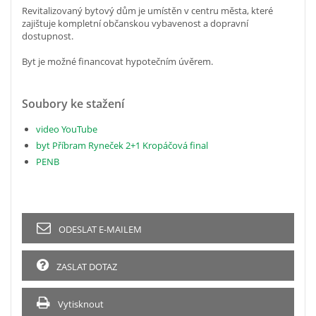
Revitalizovaný bytový dům je umístěn v centru města, které
zajištuje kompletní občanskou vybavenost a dopravní
dostupnost.
Byt je možné financovat hypotečním úvěrem.
Soubory ke stažení
video YouTube
byt Příbram Ryneček 2+1 Kropáčová final
PENB
ODESLAT E-MAILEM
ZASLAT DOTAZ
Vytisknout