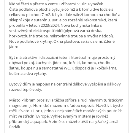
klidné části a přesto v centru Příbrami, v ulici Ryneček.
Čistá podlahová plocha bytu je 66 m2 a k tomu dvě lodžie s
celkovou plochou 7 m2. K bytu dále náleží komora na chodbě a
sklepní kóje v suterénu. Byt je po rozsáhlé rekonstrukci, která
proběhla v letech 2023/2024. Nová kuchyňská linka s
vestavěnými elektrospotřebiči (plynová varná deska,
horkovzdušná trouba, mikrovlnná trouba a myčka nádobí).
Nové podlahové krytiny. Okna plastová, se žaluziemi. Zděné
jádro.
Byt má atraktivní dispoziční řešení, které zahrnuje prostorný
obývací pokoj, kuchyni s jídelnou, ložnici, komoru, chodbu,
šatnu, koupelnu a samostatné WC. K dispozici je i kočárkárna,
kolárna a dva výtahy.
Bytový dům je napojen na centrální dálkové vytápění a dálkový
rozvod teplé vody.
Město Příbram proslavila těžba stříbra a rud, hlavním turistickým
magnetem je Hornické muzeum s řadou expozic. Navštívit byste
měli i Svatou Horu, jedno z nejznámějších mariánských poutních
míst ve střední Evropě. Vyhledávaným místem je rovněž
příbramský aquapark. V zimě se můžete těšit na lyžařský areál
Padák.