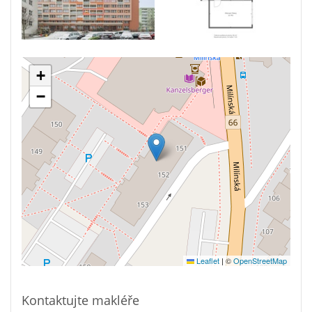
+
−
Leaflet
|
©
OpenStreetMap
Kontaktujte makléře