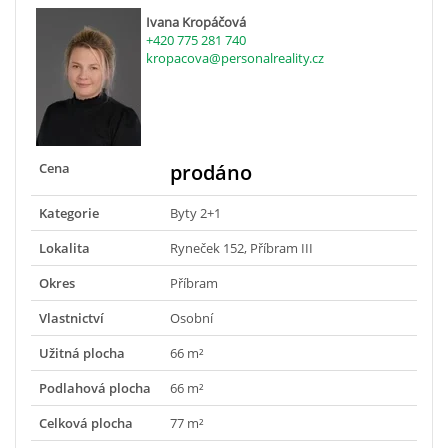
Ivana Kropáčová
+420 775 281 740
kropacova@personalreality.cz
Cena
prodáno
Kategorie
Byty 2+1
Lokalita
Ryneček 152, Příbram III
Okres
Příbram
Vlastnictví
Osobní
Užitná plocha
66 m²
Podlahová plocha
66 m²
Celková plocha
77 m²