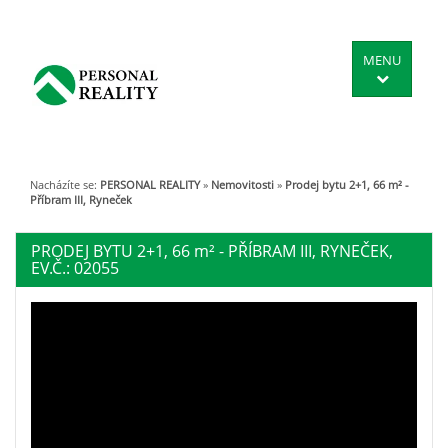
MENU
Nacházíte se:
PERSONAL REALITY
»
Nemovitosti
»
Prodej bytu 2+1, 66 m² -
Příbram III, Ryneček
PRODEJ BYTU 2+1, 66
m²
- PŘÍBRAM III, RYNEČEK,
EV.Č.: 02055