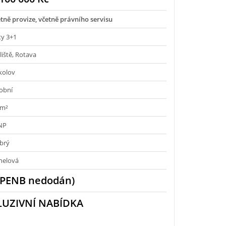
tně provize, včetně právního servisu
ty 3+1
liště, Rotava
kolov
obní
 m²
 NP
brý
nelová
(PENB nedodán)
LUZIVNÍ NABÍDKA