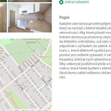
zobraz vybavení
Popis
Nabízím vám ke koupi velmi příjemn
který se nachází v klidné lokalitě u
rekonstrukcí, díky které působí m
Srdcem domova je prostorný obývac
do klidného vnitrobloku, což vám z
odpočinek s výhledem do zeleně. M
tvaru L, která efektivně využívá pr
prostor pro veškeré vybavení. V r
koupelna, která je nyní vybavena
Díky velkorysé podlahové ploše a l
rodinu, která hledá bydlení v klidn
Okolí domu nabízí veškerou občan
ulici.