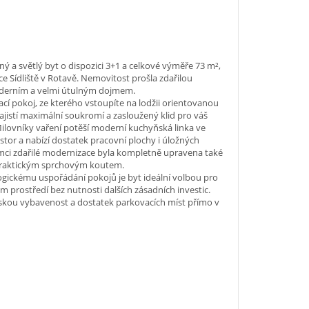
ý a světlý byt o dispozici 3+1 a celkové výměře 73 m²,
lice Sídliště v Rotavě. Nemovitost prošla zdařilou
oderním a velmi útulným dojmem.
í pokoj, ze kterého vstoupíte na lodžii orientovanou
ajistí maximální soukromí a zasloužený klid pro váš
ilovníky vaření potěší moderní kuchyňská linka ve
ostor a nabízí dostatek pracovní plochy i úložných
ámci zdařilé modernizace byla kompletně upravena také
 praktickým sprchovým koutem.
ogickému uspořádání pokojů je byt ideální volbou pro
ém prostředí bez nutnosti dalších zásadních investic.
skou vybavenost a dostatek parkovacích míst přímo v