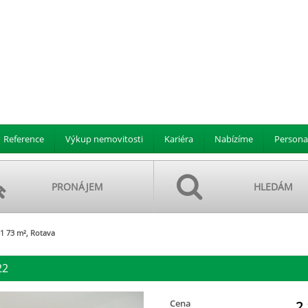
Reference
Výkup nemovitosti
Kariéra
Nabízíme
Persona
PRONÁJEM
HLEDÁM
1 73 m², Rotava
22
Cena
2