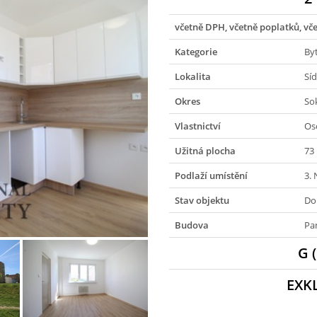
včetně DPH, včetně poplatků, vče
Kategorie
By
Lokalita
Síd
Okres
So
Vlastnictví
Os
Užitná plocha
73
Podlaží umístění
3.
Stav objektu
Do
Budova
Pa
G 
EXK