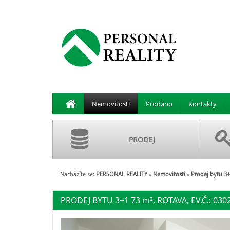
Nemovitosti
Prodáno
Kontakty
PRODEJ
Nacházíte se:
PERSONAL REALITY
»
Nemovitosti
»
Prodej bytu 3+
PRODEJ BYTU 3+1 73
m²
, ROTAVA, EV.Č.: 030