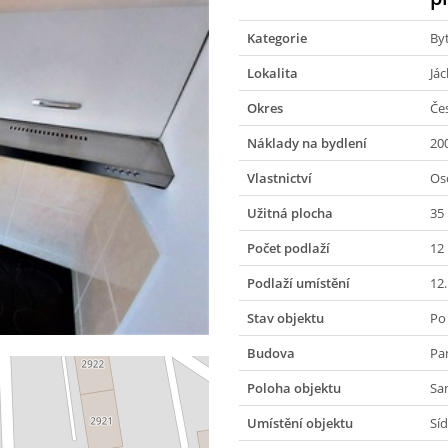
Kategorie
By
Lokalita
Já
Okres
Če
Náklady na bydlení
20
Vlastnictví
Os
Užitná plocha
35
Počet podlaží
12
Podlaží umístění
12
Stav objektu
Po
Budova
Pa
Poloha objektu
Sa
Umístění objektu
Síd