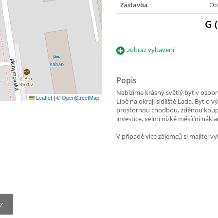
Zástavba
Ob
G 
zobraz vybavení
Popis
Nabízíme krásný světlý byt v osobní
Leaflet
|
©
OpenStreetMap
Lípě na okraji sídliště Lada. Byt o
prostornou chodbou, zděnou koupe
investice, velmi nízké měsíční nákl
V případě více zájemců si majitel 
Z