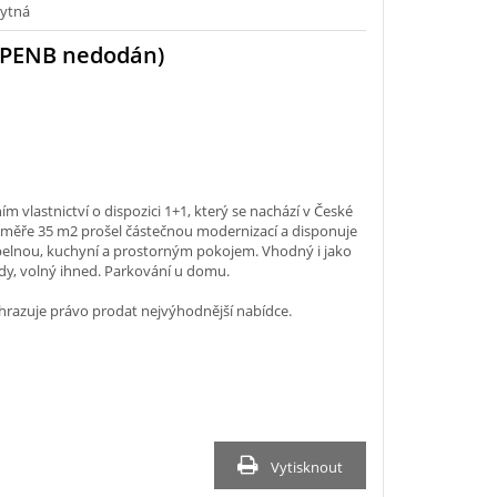
ytná
(PENB nedodán)
m vlastnictví o dispozici 1+1, který se nachází v České
 výměře 35 m2 prošel částečnou modernizací a disponuje
lnou, kuchyní a prostorným pokojem. Vhodný i jako
ady, volný ihned. Parkování u domu.
vyhrazuje právo prodat nejvýhodnější nabídce.
Vytisknout