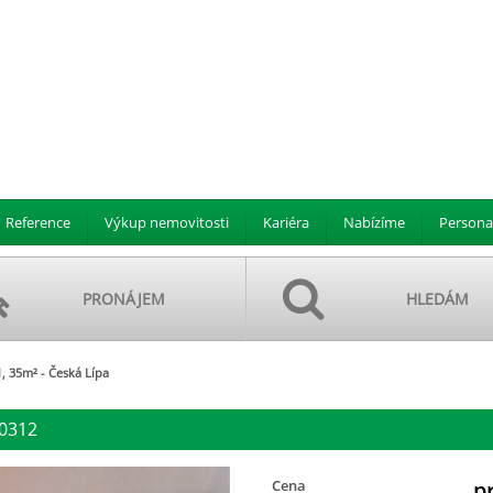
Reference
Výkup nemovitosti
Kariéra
Nabízíme
Persona
PRONÁJEM
HLEDÁM
1, 35m² - Česká Lípa
00312
Cena
p