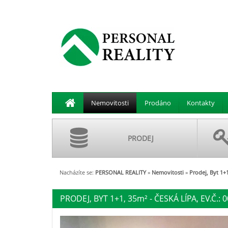
Nemovitosti
Prodáno
Kontakty
PRODEJ
Nacházíte se:
PERSONAL REALITY
»
Nemovitosti
»
Prodej, Byt 1+
PRODEJ, BYT 1+1, 35
m²
- ČESKÁ LÍPA, EV.Č.: 