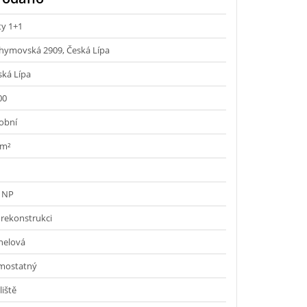
ty 1+1
chymovská 2909, Česká Lípa
ská Lípa
00
obní
 m²
. NP
 rekonstrukci
nelová
mostatný
liště