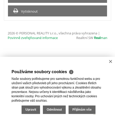
Vytisknout
2026 © PERSONAL REALITY s.r.o., všechna práva vyhrazena |
Povinně zveřejňované informace
Realitní SW
Real
man
×
Používáme soubory cookies
ℹ
Naše soubory potřebujeme pro samotnou funkčnost webu a pro
uložení vašich předvoleb při jeho procházení. Cookies třetích
stran pak slouží pro vyhodnocování výkonu a zkvalitnění obsahu
prezentace. Nejsou určeny k identifikaci návštěvníka jako
konkrétní osoby. Pro uchování jiných než technických cookies
potřebujeme váš souhlas.
Upravit
Odmítnout
Přijímám vše