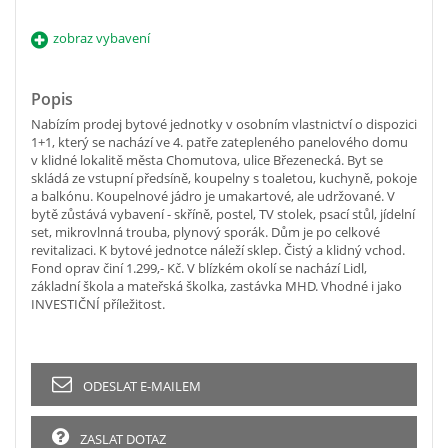
zobraz vybavení
Popis
Nabízím prodej bytové jednotky v osobním vlastnictví o dispozici
1+1, který se nachází ve 4. patře zatepleného panelového domu
v klidné lokalitě města Chomutova, ulice Březenecká. Byt se
skládá ze vstupní předsíně, koupelny s toaletou, kuchyně, pokoje
a balkónu. Koupelnové jádro je umakartové, ale udržované. V
bytě zůstává vybavení - skříně, postel, TV stolek, psací stůl, jídelní
set, mikrovlnná trouba, plynový sporák. Dům je po celkové
revitalizaci. K bytové jednotce náleží sklep. Čistý a klidný vchod.
Fond oprav činí 1.299,- Kč. V blízkém okolí se nachází Lidl,
základní škola a mateřská školka, zastávka MHD. Vhodné i jako
INVESTIČNÍ příležitost.
ODESLAT E-MAILEM
ZASLAT DOTAZ