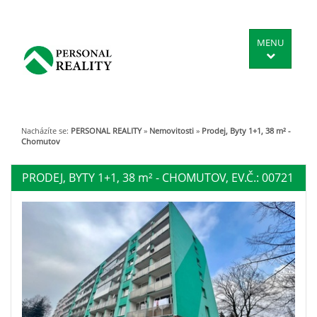
MENU
Nacházíte se:
PERSONAL REALITY
»
Nemovitosti
»
Prodej, Byty 1+1, 38 m² -
Chomutov
PRODEJ, BYTY 1+1, 38
m²
- CHOMUTOV, EV.Č.: 00721