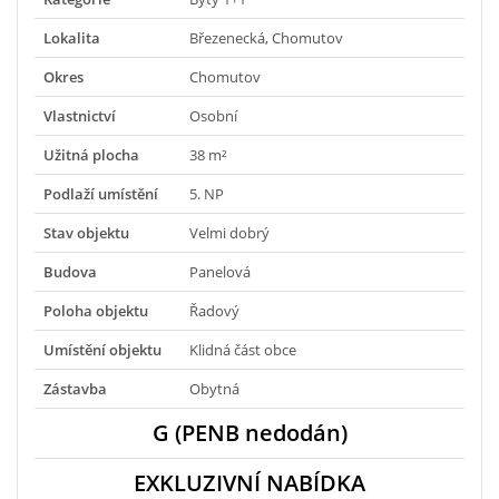
Lokalita
Březenecká, Chomutov
Okres
Chomutov
Vlastnictví
Osobní
Užitná plocha
38 m²
Podlaží umístění
5. NP
Stav objektu
Velmi dobrý
Budova
Panelová
Poloha objektu
Řadový
Umístění objektu
Klidná část obce
Zástavba
Obytná
G (PENB nedodán)
EXKLUZIVNÍ NABÍDKA