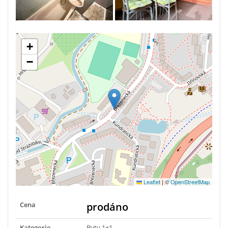
+
−
Leaflet
|
©
OpenStreetMap
Cena
prodáno
Kategorie
Byty 1+1