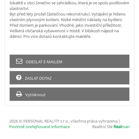
lokalitě v obci Smečno se zahrádkou, která je ve spolu podílovém
vlastnictví.
Byt před lety prošel částečnou rekonstrukcí. Vytápění je řešeno
vlastním plynovým kotlem. Nízké měsíční náklady na bydlení.
Před domem je parkování. Vhodné, jako investiční příležitost.
Veškerá občanská vybavenost v místě. V blízkosti nájezd na
dálnici. Pro více dotazů kontaktujte makléře.
ODESLAT E-MAILEM
ZASLAT DOTAZ
Vytisknout
2026 © PERSONAL REALITY s.r.o., všechna práva vyhrazena |
Povinně zveřejňované informace
Realitní SW
Real
man