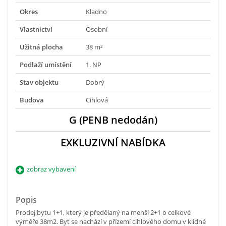
Okres
Kladno
Vlastnictví
Osobní
Užitná plocha
38 m²
Podlaží umístění
1. NP
Stav objektu
Dobrý
Budova
Cihlová
G (PENB nedodán)
EXKLUZIVNÍ NABÍDKA
zobraz vybavení
Popis
Prodej bytu 1+1, který je předělaný na menší 2+1 o celkové
výměře 38m2. Byt se nachází v přízemí cihlového domu v klidné