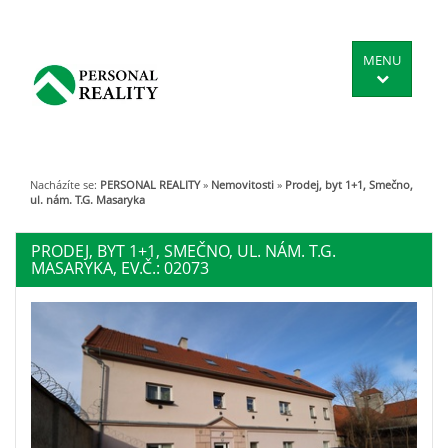
MENU
Nacházíte se:
PERSONAL REALITY
»
Nemovitosti
»
Prodej, byt 1+1, Smečno,
ul. nám. T.G. Masaryka
PRODEJ, BYT 1+1, SMEČNO, UL. NÁM. T.G.
MASARYKA, EV.Č.: 02073