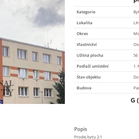
Kategorie
By
Lokalita
Lit
Okres
Mo
Vlastnictví
Os
Užitná plocha
56
Podlaží umístění
1.
Stav objektu
Do
Budova
Pa
G 
Popis
Prodej bytu 2:1