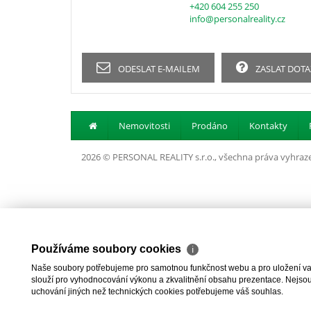
+420 604 255 250
info@personalreality.cz
ODESLAT E-MAILEM
ZASLAT DOTA
Nemovitosti
Prodáno
Kontakty
2026 © PERSONAL REALITY s.r.o., všechna práva vyhraz
Používáme soubory cookies
ℹ
Naše soubory potřebujeme pro samotnou funkčnost webu a pro uložení vaši
slouží pro vyhodnocování výkonu a zkvalitnění obsahu prezentace. Nejsou u
uchování jiných než technických cookies potřebujeme váš souhlas.