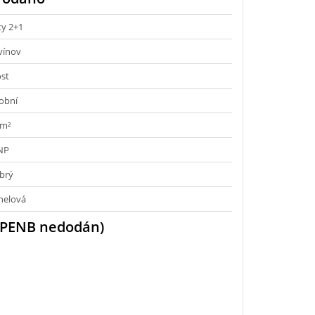
ty 2+1
vínov
st
obní
 m²
 NP
brý
nelová
(PENB nedodán)