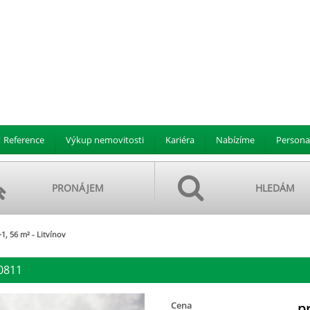
Reference
Výkup nemovitosti
Kariéra
Nabízíme
Persona
PRONÁJEM
HLEDÁM
1, 56 m² - Litvínov
00811
Cena
p