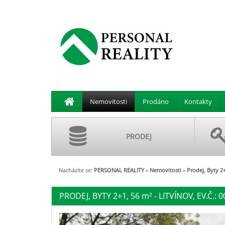
Nemovitosti
Prodáno
Kontakty
PRODEJ
Nacházíte se:
PERSONAL REALITY
»
Nemovitosti
»
Prodej, Byty 2+
PRODEJ, BYTY 2+1, 56
m²
- LITVÍNOV, EV.Č.: 