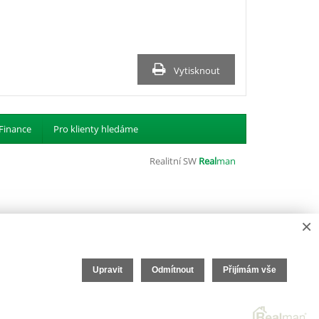
Vytisknout
Finance
Pro klienty hledáme
Realitní SW
Real
man
×
Upravit
Odmítnout
Přijímám vše