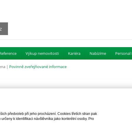
Z
Reference
Výkup nemovitosti
Kariéra
Nabízíme
Personal 
ena |
Povinně zveřejňované informace
ch předvoleb při jeho procházení. Cookies třetích stran pak
rčeny k identifikaci návštěvníka jako konkrétní osoby. Pro