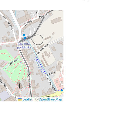
Leaflet
|
©
OpenStreetMap