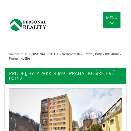
MENU
Nacházíte se:
PERSONAL REALITY
»
Nemovitosti
»
Prodej, Byty 2+kk, 40m² -
Praha - Košíře
PRODEJ, BYTY 2+KK, 40
m²
- PRAHA - KOŠÍŘE, EV.Č.:
00152