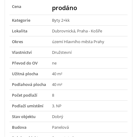
Cena
prodáno
Kategorie
Byty 2+kk
Lokalita
Dubrovnická, Praha - Košíře
Okres
území Hlavního města Prahy
Vlastnictví
Družstevní
Převod do OV
ne
Užitná plocha
40 m²
Podlahová plocha
40 m²
Počet podlaží
8
Podlaží umístění
3. NP
Stav objektu
Dobrý
Budova
Panelová