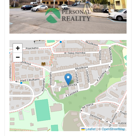
+
−
Leaflet
|
©
OpenStreetMap