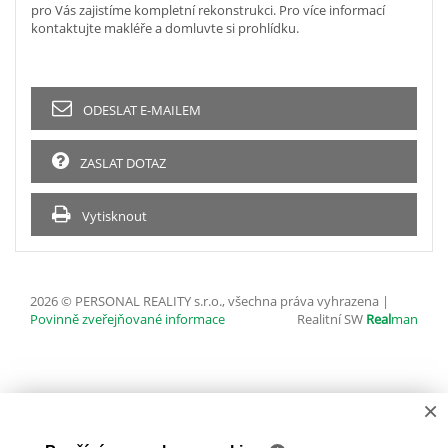
pro Vás zajistíme kompletní rekonstrukci. Pro více informací
kontaktujte makléře a domluvte si prohlídku.
ODESLAT E-MAILEM
ZASLAT DOTAZ
Vytisknout
2026 © PERSONAL REALITY s.r.o., všechna práva vyhrazena |
Povinně zveřejňované informace
Realitní SW
Real
man
×