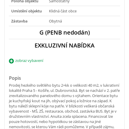
Poloha objektu
Samostatný
Umístění objektu
Klidná část obce
Zástavba
Obytná
G (PENB nedodán)
EXKLUZIVNÍ NABÍDKA
zobraz vybavení
Popis
Prodej hezkého světlého bytu 2+kk o velikosti 40 m2, v lukrativní
lokalitě Praha 5 - Košíře, ul. Dubrovnická. Byt se nachází v 2. patře
zrevitalizovaného panelového domu s výtahem. Orientace bytu
je kuchyňský kout na jih, obývací pokoj a ložnice na západ. K
bytu náleží sklepní kóje na patře. V blízkosti veškerá občanská
vybavenost - MŠ, ZŠ, restaurace, obchod, zastávka BUS. Byt je v
družstevním vlastnictví. Anuita zcela splacena. Financovat lze
pouze hotovostí, nebo hypotékou se zástavou na jiné
nemovitosti, se kterou Vám rádi pomůžeme. V případě zájmu,