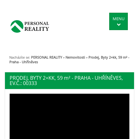
MENU
Nacházíte se:
PERSONAL REALITY
»
Nemovitosti
»
Prodej, Byty 2+kk, 59 m² -
Praha - Uhříněves
PRODEJ, BYTY 2+KK, 59
m²
- PRAHA - UHŘÍNĚVES,
EV.Č.: 00333