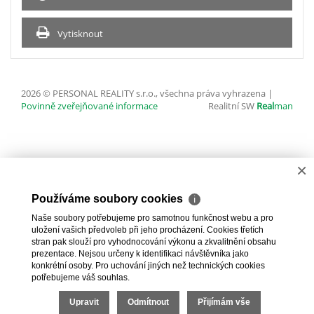
Vytisknout
2026 © PERSONAL REALITY s.r.o., všechna práva vyhrazena |
Povinně zveřejňované informace
Realitní SW
Real
man
×
Používáme soubory cookies
ℹ
Naše soubory potřebujeme pro samotnou funkčnost webu a pro
uložení vašich předvoleb při jeho procházení. Cookies třetích
stran pak slouží pro vyhodnocování výkonu a zkvalitnění obsahu
prezentace. Nejsou určeny k identifikaci návštěvníka jako
konkrétní osoby. Pro uchování jiných než technických cookies
potřebujeme váš souhlas.
Upravit
Odmítnout
Přijímám vše