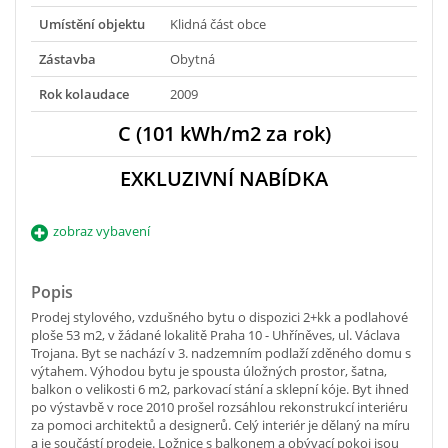
Umístění objektu
Klidná část obce
Zástavba
Obytná
Rok kolaudace
2009
C (101 kWh/m2 za rok)
EXKLUZIVNÍ NABÍDKA
zobraz vybavení
Popis
Prodej stylového, vzdušného bytu o dispozici 2+kk a podlahové
ploše 53 m2, v žádané lokalitě Praha 10 - Uhříněves, ul. Václava
Trojana. Byt se nachází v 3. nadzemním podlaží zděného domu s
výtahem. Výhodou bytu je spousta úložných prostor, šatna,
balkon o velikosti 6 m2, parkovací stání a sklepní kóje. Byt ihned
po výstavbě v roce 2010 prošel rozsáhlou rekonstrukcí interiéru
za pomoci architektů a designerů. Celý interiér je dělaný na míru
a je součástí prodeje. Ložnice s balkonem a obývací pokoj jsou