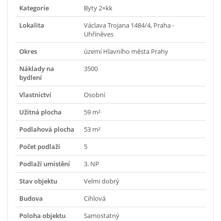
Kategorie
Byty 2+kk
Lokalita
Václava Trojana 1484/4, Praha -
Uhříněves
Okres
území Hlavního města Prahy
Náklady na
3500
bydlení
Vlastnictví
Osobní
Užitná plocha
59 m²
Podlahová plocha
53 m²
Počet podlaží
5
Podlaží umístění
3. NP
Stav objektu
Velmi dobrý
Budova
Cihlová
Poloha objektu
Samostatný