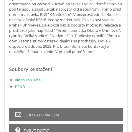
orientované na východ, kuchyň na sever. Byt je v domě situován
pod terasou a zajištuje tak naprostý klid a soukromí. Přímo před
domem zastávka BUS "K Netlukám". V bezprostřední blízkosti se
nachází dětské hřiště, Penny market, MŠ, ZŠ, vlaková stanice
Praha - Uhříněves. Dále okolí nabízí spousty možností relaxace a
procházek jako například "Přírodní památka Obora v Uhříněvsi",
rybníky "Velká Vodice", "Nadýmač" a "Podleský rybník". Přímo u
domu začíná síť cyklostezek ideální i na procházky. Byt je k
dispozici od dubna 2022. Pro bližší informace kontaktujte
makléřku. S financováním Vám rádi pomůžeme.
Soubory ke stažení
video YouTube
PENB
ODESLAT E-MAILEM
ZASLAT DOTAZ