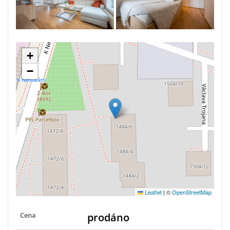
+
−
Leaflet
|
©
OpenStreetMap
Cena
prodáno