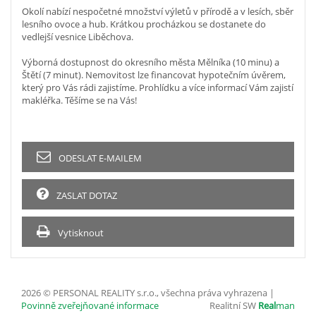
Okolí nabízí nespočetné množství výletů v přírodě a v lesích, sběr
lesního ovoce a hub. Krátkou procházkou se dostanete do
vedlejší vesnice Liběchova.
Výborná dostupnost do okresního města Mělníka (10 minu) a
Štětí (7 minut). Nemovitost lze financovat hypotečním úvěrem,
který pro Vás rádi zajistíme. Prohlídku a více informací Vám zajistí
makléřka. Těšíme se na Vás!
ODESLAT E-MAILEM
ZASLAT DOTAZ
Vytisknout
2026 © PERSONAL REALITY s.r.o., všechna práva vyhrazena |
Povinně zveřejňované informace
Realitní SW
Real
man