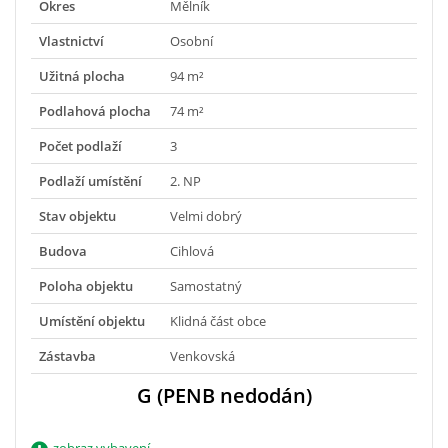
Okres
Mělník
Vlastnictví
Osobní
Užitná plocha
94 m²
Podlahová plocha
74 m²
Počet podlaží
3
Podlaží umístění
2. NP
Stav objektu
Velmi dobrý
Budova
Cihlová
Poloha objektu
Samostatný
Umístění objektu
Klidná část obce
Zástavba
Venkovská
G (PENB nedodán)
zobraz vybavení