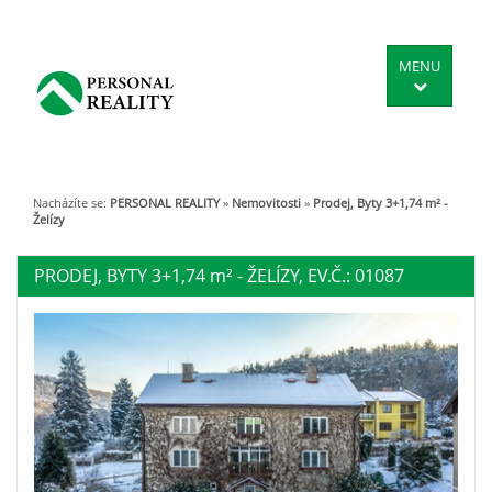
MENU
Nacházíte se:
PERSONAL REALITY
»
Nemovitosti
»
Prodej, Byty 3+1,74 m² -
Želízy
PRODEJ, BYTY 3+1,74
m²
- ŽELÍZY, EV.Č.: 01087