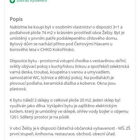
Popis
Nabízíme ke koupi byt v osobním vlastnictví o dispozici 3+1 a
podlahové ploše 74 m2 v krásném prostředí obce Želízy. Byt je
umístěný v prvním patře podsklepeného cihlového domu.
Bytový dům se nachází přímo pod Čertovými hlavami u
borového lesa v CHKO Kokořínsko.
Dispozice bytu - prostorná vstupní chodba s vestavěnou skříní,
světly obývací pokoj s kuchyňskou linkou a spotřebiči (elektrická
varná deska, trouba), koupelna s vanou a umyvadlem,
samostatné WC, ložnice a dětský pokoj. Na podlahách je
plovoucí podlaha, keramická dlažba a koberce. Okna jsou
plastová.
K bytu náleží 2 sklepy o celkové ploše 20 m2. Jeden sklep byl
využíván jako dílna. Vytápění bytu je zajištěno elektrickým
kotlem, který je umístěný ve sklepě, ohřev vody bojler o objemu
120 l. Sdílený prostor je na půdě.
V obci Želízy je k dispozici částečná občanská vybavenost - MŠ, ZŠ
první stupeň, knihovna, restaurace, obchod, obecní úřad.