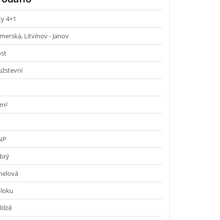
ty 4+1
merská, Litvínov - Janov
st
užstevní
 m²
 NP
brý
nelová
bloku
liště