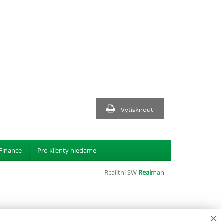
Vytisknout
Finance
Pro klienty hledáme
Realitní SW
Real
man
×