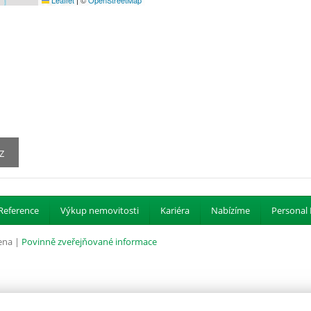
Leaflet
|
©
OpenStreetMap
Z
Reference
Výkup nemovitosti
Kariéra
Nabízíme
Personal 
ena |
Povinně zveřejňované informace