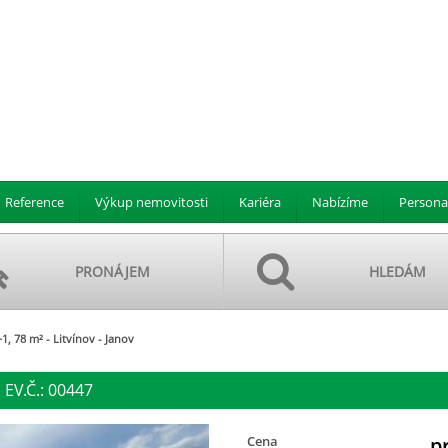
Reference
Výkup nemovitosti
Kariéra
Nabízíme
Persona
PRONÁJEM
HLEDÁM
1, 78 m² - Litvínov - Janov
 EV.Č.: 00447
Cena
p