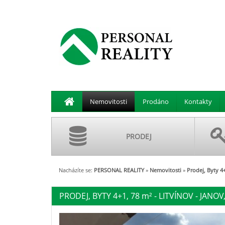
Nemovitosti
Prodáno
Kontakty
PRODEJ
Nacházíte se:
PERSONAL REALITY
»
Nemovitosti
»
Prodej, Byty 4+
PRODEJ, BYTY 4+1, 78
m²
- LITVÍNOV - JANOV,