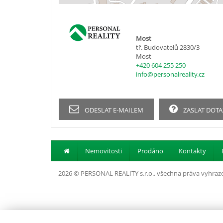
Most
tř. Budovatelů 2830/3
Most
+420 604 255 250
info@personalreality.cz
ODESLAT E-MAILEM
ZASLAT DOTA
Nemovitosti
Prodáno
Kontakty
2026 © PERSONAL REALITY s.r.o., všechna práva vyhraz