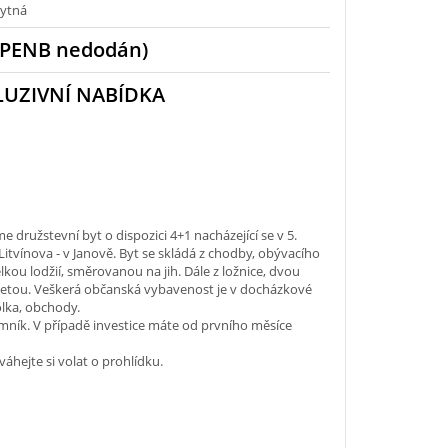
ytná
(PENB nedodán)
LUZIVNÍ NABÍDKA
e družstevní byt o dispozici 4+1 nacházející se v 5.
itvínova - v Janově. Byt se skládá z chodby, obývacího
kou lodžií, směrovanou na jih. Dále z ložnice, dvou
letou. Veškerá občanská vybavenost je v docházkové
kolka, obchody.
mník. V případě investice máte od prvního měsíce
váhejte si volat o prohlídku.