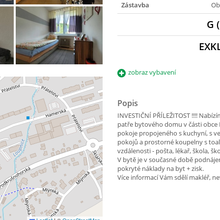
Zástavba
Ob
G 
EXK
zobraz vybavení
Popis
INVESTIČNÍ PŘÍLEŽITOST !!!! Nabízím
patře bytového domu v části obce L
pokoje propojeného s kuchyní, s vel
pokojů a prostorné koupelny s toa
vzdálenosti - pošta, lékař, škola, š
V bytě je v současné době podnáje
pokryté náklady na byt + zisk.
Více informací Vám sdělí makléř, ne