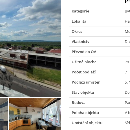
Kategorie
By
Lokalita
Ha
Okres
Mo
Vlastnictví
Dr
Převod do OV
Užitná plocha
78
Počet podlaží
7
Podlaží umístění
5.
Stav objektu
Do
Budova
Pa
Poloha objektu
V 
Umístění objektu
Síd