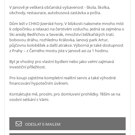
V Janově je veškerá občanská vybavenost - škola, školka,
obchody, restaurace, autobusová zastávka a pošta.
Dům leží v CHKO Jizerské hory. V blízkosti naleznete mnoho míst
k odpočinku a relaxaci na čerstvém vzduchu. Jedná se zejména o
Ski areály Bedřichov a Severák, množství běžkařských tratí,
bobovou dráhu, rozhlednu Královka, lanový park Artur,
půjčovnu koloběžek a další atrakce. Výborná je také dostupnost
z Prahy – z Černého mostu jste v Janově asi za 1 hodinu.
Byt je vhodný pro vlastní bydlení nebo jako velmi zajímavá
investiční příležitost.
Pro koupi zajistíme kompletní realitní servis a také výhodné
financování hypotečním úvěrem.
Kontaktujte mě, prosím, pro domluvení prohlídky. Těším se na
osobní setkání s Vámi.
ODESLAT E-MAILEM