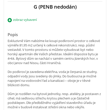
G (PENB nedodán)
zobraz vybavení
Popis
Exkluzivně Vám nabízíme ke koupi podkrovní prostor o celkové
výměře 81,95 m2 určený k celkové rekonstrukci, resp. půdní
vestavbě. V tomto prostoru si můžete vybudovat byt nebo
horský apartmán dle Vašich představ. Ideální dispozice bytu je
4+kk. Bytový dům se nachází v samém centru Jizerských hor, v
obci Janov nad Nisou, části Hraničná.
Do podkroví je zavedena elektřina, voda je čerpaná ze studny,
odpadní vody jsou svedeny do jímky. Do budoucna je možné
napojení na vodovodní řad a kanalizaci – oboje je v těsné
blízkosti domu.
Dům je rozdělen na bytové jednotky, resp. ateliéry, je postaven z
cihel, má sedlovou střechu krytou plechem a je částečně
podsklepen. Dle předběžného vyjádření stavebního úřadu je
možné v budově instalovat střešní okna nebo vikýře.