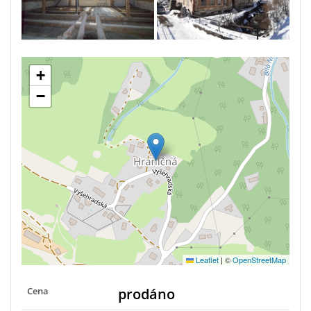
+
−
Leaflet
|
©
OpenStreetMap
Cena
prodáno