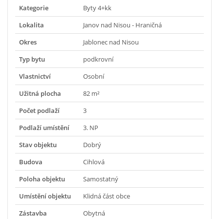
Kategorie
Byty 4+kk
Lokalita
Janov nad Nisou - Hraničná
Okres
Jablonec nad Nisou
Typ bytu
podkrovní
Vlastnictví
Osobní
Užitná plocha
82 m²
Počet podlaží
3
Podlaží umístění
3. NP
Stav objektu
Dobrý
Budova
Cihlová
Poloha objektu
Samostatný
Umístění objektu
Klidná část obce
Zástavba
Obytná