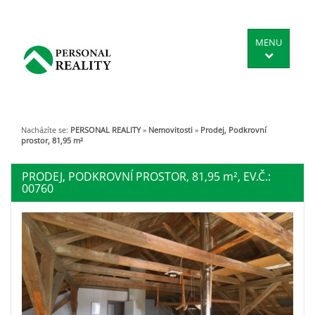
MENU
Nacházíte se:
PERSONAL REALITY
»
Nemovitosti
»
Prodej, Podkrovní
prostor, 81,95 m²
PRODEJ, PODKROVNÍ PROSTOR, 81,95
m²
, EV.Č.:
00760