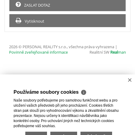
ZASLAT DOTAZ
Vytisknout
2026 © PERSONAL REALITY s.r.o., všechna práva vyhrazena |
Povinně zveřejňované informace
Realitní SW
Real
man
×
Používáme soubory cookies
ℹ
Naše soubory potřebujeme pro samotnou funkčnost webu a pro
uložení vašich předvoleb při jeho procházení. Cookies třetích
stran pak slouží pro vyhodnocování výkonu a zkvalitnění obsahu
prezentace. Nejsou určeny k identifikaci návštěvníka jako
konkrétní osoby. Pro uchování jiných než technických cookies
potřebujeme váš souhlas.