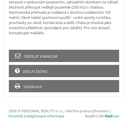
okrasná s venkovním posezením, zahradním domkem na nářadí.
Možnost přikoupit vedlejší pozemek (250 m2) s chatkou.
Nechranická přehrada je vzdálená v dochozí vzdálenosti 150
metrů. Okolí nabízí sportovní využití - vodní sporty, turistika,
procházky po okolí, horská kola a další. Chata je vhodná jako
investiční příležitost. (pronájem pro rybáře). Pro více dotazů
kontaktujte makléře.
ODESLAT E-MAILEM
ZASLAT DOTAZ
Vytisknout
2026 © PERSONAL REALITY s.r.o., všechna práva vyhrazena |
Povinně zveřejňované informace
Realitní SW
Real
man