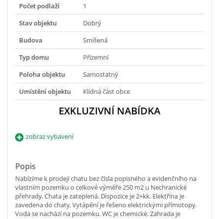
Počet podlaží
1
Stav objektu
Dobrý
Budova
Smíšená
Typ domu
Přízemní
Poloha objektu
Samostatný
Umístění objektu
Klidná část obce
EXKLUZIVNÍ NABÍDKA
zobraz vybavení
Popis
Nabízíme k prodeji chatu bez čísla popisného a evidenčního na
vlastním pozemku o celkové výměře 250 m2 u Nechranické
přehrady. Chata je zateplená. Dispozice je 2+kk. Elektřina je
zavedena do chaty. Vytápění je řešeno elektrickými přímotopy.
Voda se nachází na pozemku. WC je chemické. Zahrada je