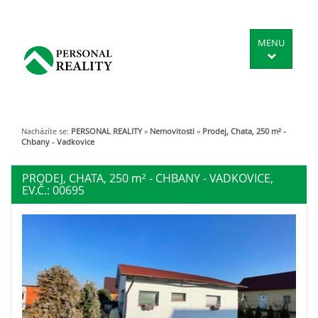
MENU
Nacházíte se:
PERSONAL REALITY
»
Nemovitosti
»
Prodej, Chata, 250 m² -
Chbany - Vadkovice
PRODEJ, CHATA, 250
m²
- CHBANY - VADKOVICE,
EV.Č.: 00695