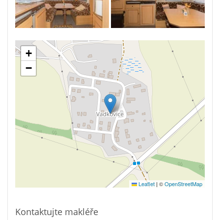
+
−
Leaflet
|
©
OpenStreetMap
Kontaktujte makléře