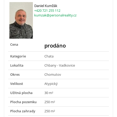
Daniel Kumžák
+420 721 255 112
kumzak@personalreality.cz
Cena
prodáno
Kategorie
Chata
Lokalita
Chbany - Vadkovice
Okres
Chomutov
Velikost
Atypický
Užitná plocha
30 m²
Plocha pozemku
250 m²
Plocha zahrady
250 m²