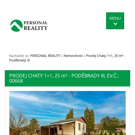
MENU
Nacházíte se:
PERSONAL REALITY
»
Nemovitosti
»
Prodej Chaty 1+1, 25 m² -
Poděbrady III
PRODEJ CHATY 1+1, 25
m²
- PODĚBRADY III, EV.Č.:
00668