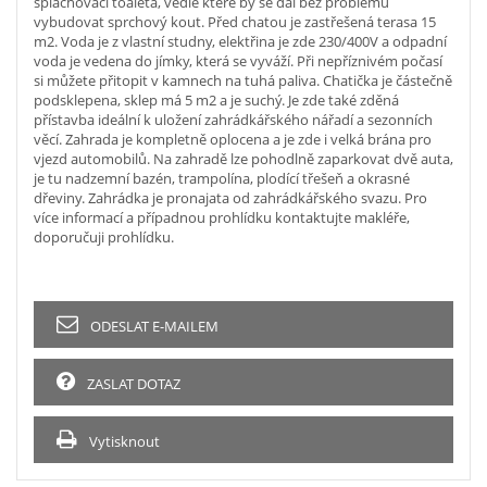
splachovací toaleta, vedle které by se dal bez problémů
vybudovat sprchový kout. Před chatou je zastřešená terasa 15
m2. Voda je z vlastní studny, elektřina je zde 230/400V a odpadní
voda je vedena do jímky, která se vyváží. Při nepříznivém počasí
si můžete přitopit v kamnech na tuhá paliva. Chatička je částečně
podsklepena, sklep má 5 m2 a je suchý. Je zde také zděná
přístavba ideální k uložení zahrádkářského nářadí a sezonních
věcí. Zahrada je kompletně oplocena a je zde i velká brána pro
vjezd automobilů. Na zahradě lze pohodlně zaparkovat dvě auta,
je tu nadzemní bazén, trampolína, plodící třešeň a okrasné
dřeviny. Zahrádka je pronajata od zahrádkářského svazu. Pro
více informací a případnou prohlídku kontaktujte makléře,
doporučuji prohlídku.
ODESLAT E-MAILEM
ZASLAT DOTAZ
Vytisknout