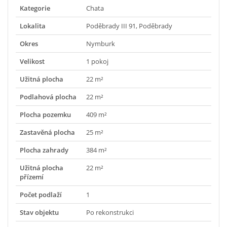
Kategorie
Chata
Lokalita
Poděbrady III 91, Poděbrady
Okres
Nymburk
Velikost
1 pokoj
Užitná plocha
22 m²
Podlahová plocha
22 m²
Plocha pozemku
409 m²
Zastavěná plocha
25 m²
Plocha zahrady
384 m²
Užitná plocha
22 m²
přízemí
Počet podlaží
1
Stav objektu
Po rekonstrukci