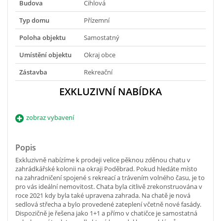
Budova
Cihlová
Typ domu
Přízemní
Poloha objektu
Samostatný
Umístění objektu
Okraj obce
Zástavba
Rekreační
EXKLUZIVNÍ NABÍDKA
zobraz vybavení
Popis
Exkluzivně nabízíme k prodeji velice pěknou zděnou chatu v
zahrádkářské kolonii na okraji Poděbrad. Pokud hledáte místo
na zahradničení spojené s rekreací a trávením volného času, je to
pro vás ideální nemovitost. Chata byla citlivě zrekonstruována v
roce 2021 kdy byla také upravena zahrada. Na chatě je nová
sedlová střecha a bylo provedené zateplení včetně nové fasády.
Dispozičně je řešena jako 1+1 a přímo v chatičce je samostatná