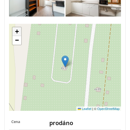
+
−
Leaflet
|
©
OpenStreetMap
Cena
prodáno