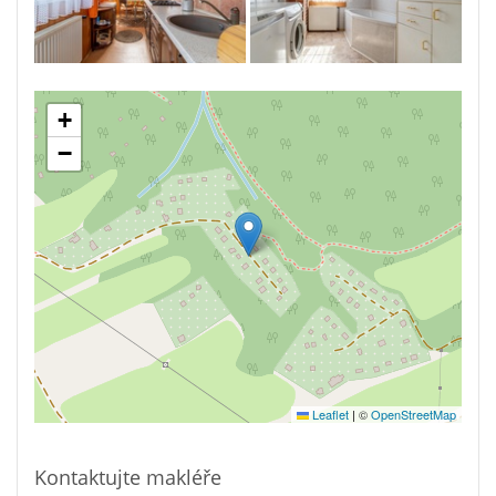
+
−
Leaflet
|
©
OpenStreetMap
Kontaktujte makléře