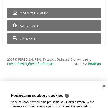
ODESLAT E-MAILEM
ZASLAT DOTAZ
Vytisknout
2026 © PERSONAL REALITY s.r.o., všechna práva vyhrazena |
Povinně zveřejňované informace
Realitní SW
Real
man
×
Používáme soubory cookies
ℹ
Naše soubory potřebujeme pro samotnou funkčnost webu a pro
uložení vašich předvoleb při jeho procházení. Cookies třetích