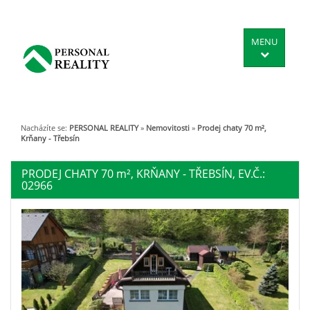
MENU
Nacházíte se:
PERSONAL REALITY
»
Nemovitosti
»
Prodej chaty 70 m²,
Krňany - Třebsín
PRODEJ CHATY 70
m²
, KRŇANY - TŘEBSÍN, EV.Č.:
02966