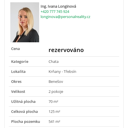
Ing. Ivana Longinová
+420 777 745 924
longinova@personalreality.cz
Cena
rezervováno
Kategorie
Chata
Lokalita
Krňany - Třebsín
Okres
Benešov
Velikost
2 pokoje
Užitná plocha
70 m²
Celková plocha
125 m²
Plocha pozemku
541 m²