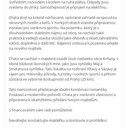
ústředním rozvodem s kotlem na tuhá paliva. Odpady jsou
svedeny do jímky. Samozřejmostí je připojení na elektřinu.
Chata stojí na krásně udržované, oplocené zahradě se spoustou
okrasných rostlin a keřů. V horkých dnech oceníte připravenou
instalaci pro venkovní sprchu. Na pozemku, který je v
dlouhodobém stabilním nájmu od obce, se nachází také
praktická vedlejší stavba sloužící jako dřevník a sklad zahradního
náčiní, doplněná o další WC. Nájemní smlouva k pozemku přejde
na nového majitele.
Chata se nachází v malebné osadě Úsvit nedaleko obce Krňany, v
těsné blízkosti ikonických míst, jako jsou vyhlídky Máj a
Smetanova vyhlídka. Tato lokalita na rozhraní Vltavy a Sázavy je
rájem pro milovníky přírody, turistiky i vodních sportů a přitom
zůstává ve výborné dostupnosti od Prahy (25 km).
Tato nemovitost představuje ideální kombinaci romantiky
Posázaví a moderního pohodlí. Chata je v osobním vlastnictví a
připravena k okamžitému předání novým majitelům.
S financováním vám rádi pomůžeme!
Neváhejte, kontaktujte makléřku a domluvte si prohlídku!