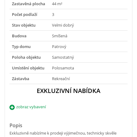
Zastavěná plocha
44 m²
Počet podlaží
3
Stav objektu
Velmi dobrý
Budova
Smíšená
Typ domu
Patrový
Poloha objektu
Samostatný
Umístění objektu
Polosamota
Zástavba
Rekreační
EXKLUZIVNÍ NABÍDKA
zobraz vybavení
Popis
Exkluzivně nabízíme k prodeji výjimečnou, technicky skvěle