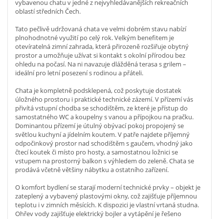
vybavenou chatu v jedné z nejvyhledávanějších rekreačních
oblastí středních Čech.
Tato pečlivě udržovaná chata ve velmi dobrém stavu nabízí
plnohodnotné využití po celý rok. Velkým benefitem je
otevíratelná zimní zahrada, která přirozeně rozšiřuje obytný
prostor a umožňuje užívat si kontakt s okolní přírodou bez
ohledu na počasí. Na ni navazuje dlážděná terasa s grilem –
ideální pro letní posezení s rodinou a přáteli.
Chata je kompletně podsklepená, což poskytuje dostatek
úložného prostoru i praktické technické zázemí. V přízemí vás
přivítá vstupní chodba se schodištěm, ze které je přístup do
samostatného WC a koupelny s vanou a přípojkou na pračku.
Dominantou přízemí je útulný obývací pokoj propojený se
světlou kuchyní a jídelním koutem. V patře najdete příjemný
odpočinkový prostor nad schodištěm s gaučem, vhodný jako
čtecí koutek či místo pro hosty, a samostatnou ložnici se
vstupem na prostorný balkon s výhledem do zeleně. Chata se
prodává včetně většiny nábytku a ostatního zařízení.
O komfort bydlení se starají moderní technické prvky – objekt je
zateplený a vybavený plastovými okny, což zajišťuje příjemnou
teplotu i v zimních měsících. K dispozici je vlastní vrtaná studna.
Ohřev vody zajišťuje elektrický bojler a vytápění je řešeno