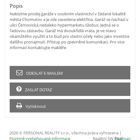
Popis
Nabízíme prodej garáže v osobním vlastnictví v žádané lokalitě
města Chomutov a je zde zavedena elektřina. Garáž se nachází v
ulici Černovická nedaleko hypermarketu Globus. Jedná se o
řadovou zástavbu. Garáž má dvoukřídlá vrata, je ve stavu
okamžitého využití a to buď pro vlastní účely nebo jako investice
dalšího pronajmutí. Přístup po zpevněné komunikaci. Pro více
informací kontaktujte makléře.
ODESLAT E-MAILEM
ZASLAT DOTAZ
Vytisknout
2026 © PERSONAL REALITY s.r.o., všechna práva vyhrazena |
Povinně zveřejňované informace
Realitní SW
Real
man