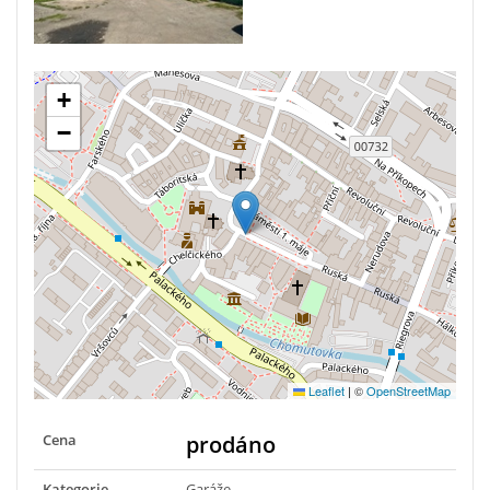
+
−
Leaflet
|
©
OpenStreetMap
Cena
prodáno
Kategorie
Garáže