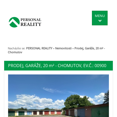
MENU
Nacházíte se:
PERSONAL REALITY
»
Nemovitosti
»
Prodej, Garáže, 20 m² -
Chomutov
PRODEJ, GARÁŽE, 20
m²
- CHOMUTOV, EV.Č.: 00900