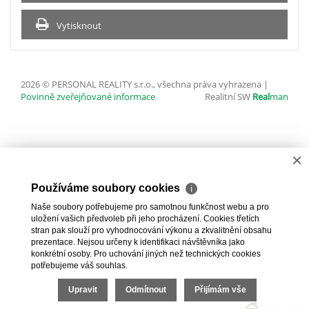
Vytisknout
2026 © PERSONAL REALITY s.r.o., všechna práva vyhrazena |
Povinně zveřejňované informace
Realitní SW
Real
man
×
Používáme soubory cookies
ℹ
Naše soubory potřebujeme pro samotnou funkčnost webu a pro
uložení vašich předvoleb při jeho procházení. Cookies třetích
stran pak slouží pro vyhodnocování výkonu a zkvalitnění obsahu
prezentace. Nejsou určeny k identifikaci návštěvníka jako
konkrétní osoby. Pro uchování jiných než technických cookies
potřebujeme váš souhlas.
Upravit
Odmítnout
Přijímám vše