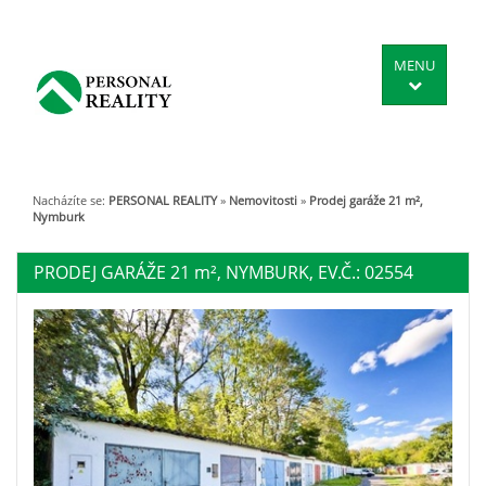
MENU
Nacházíte se:
PERSONAL REALITY
»
Nemovitosti
»
Prodej garáže 21 m²,
Nymburk
PRODEJ GARÁŽE 21
m²
, NYMBURK, EV.Č.: 02554