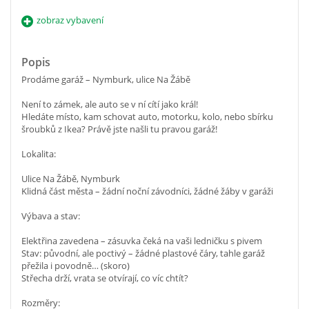
zobraz vybavení
Popis
Prodáme garáž – Nymburk, ulice Na Žábě
Není to zámek, ale auto se v ní cítí jako král!
Hledáte místo, kam schovat auto, motorku, kolo, nebo sbírku
šroubků z Ikea? Právě jste našli tu pravou garáž!
Lokalita:
Ulice Na Žábě, Nymburk
Klidná část města – žádní noční závodníci, žádné žáby v garáži
Výbava a stav:
Elektřina zavedena – zásuvka čeká na vaši ledničku s pivem
Stav: původní, ale poctivý – žádné plastové čáry, tahle garáž
přežila i povodně… (skoro)
Střecha drží, vrata se otvírají, co víc chtít?
Rozměry: