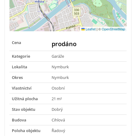
Leaflet
|
©
OpenStreetMap
Cena
prodáno
Kategorie
Garáže
Lokalita
Nymburk
Okres
Nymburk
Vlastnictví
Osobní
Užitná plocha
21 m²
Stav objektu
Dobrý
Budova
Cihlová
Poloha objektu
Řadový