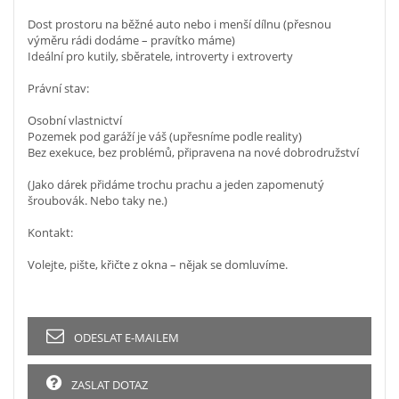
Dost prostoru na běžné auto nebo i menší dílnu (přesnou
výměru rádi dodáme – pravítko máme)
Ideální pro kutily, sběratele, introverty i extroverty
Právní stav:
Osobní vlastnictví
Pozemek pod garáží je váš (upřesníme podle reality)
Bez exekuce, bez problémů, připravena na nové dobrodružství
(Jako dárek přidáme trochu prachu a jeden zapomenutý
šroubovák. Nebo taky ne.)
Kontakt:
Volejte, pište, křičte z okna – nějak se domluvíme.
ODESLAT E-MAILEM
ZASLAT DOTAZ