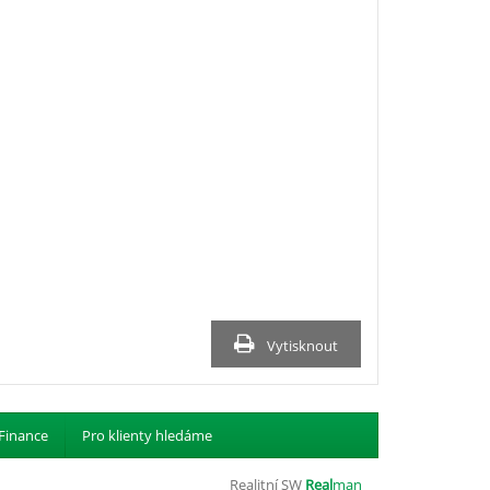
Vytisknout
Finance
Pro klienty hledáme
Realitní SW
Real
man