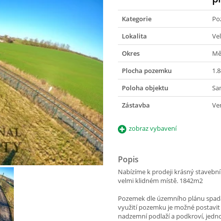
Kategorie
Po
Lokalita
Ve
Okres
Mě
Plocha pozemku
1.
Poloha objektu
Sa
Zástavba
Ve
zobraz vybavení
Popis
Nabízíme k prodeji krásný stavební
velmi klidném místě. 1842m2
Pozemek dle územního plánu spadá
využití pozemku je možné postavit
nadzemní podlaží a podkroví, jed