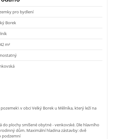
zemky pro bydlení
lký Borek
lník
842 m²
mostatný
nkovská
 pozemek\ v obci Velký Borek u Mělníka, který leží na
 do plochy smíšené obytné - venkovské. Dle hlavního
 rodinný dům. Maximální hladina zástavby: dvě
no podzemní