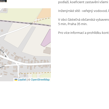
podlaží, koeficient zastavění vše
Inženýrské sítě - veřejný vodovod, 
V obci částečná občanská vybaveno
5 min, Praha 35 min.
Pro více informací a prohlídku kon
Leaflet
|
©
OpenStreetMap