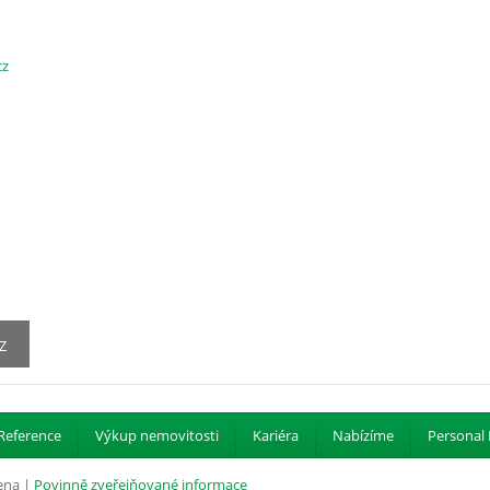
cz
Z
Reference
Výkup nemovitosti
Kariéra
Nabízíme
Personal 
ena |
Povinně zveřejňované informace