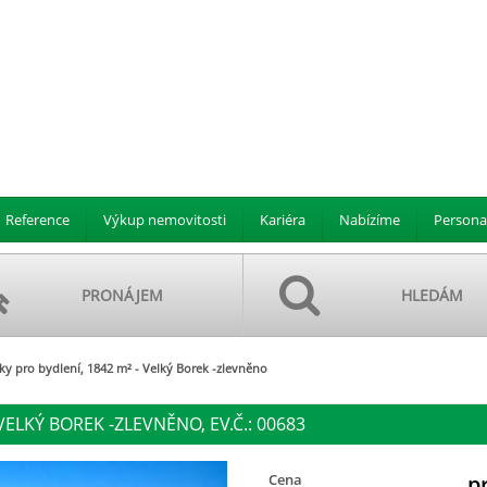
Reference
Výkup nemovitosti
Kariéra
Nabízíme
Persona
PRONÁJEM
HLEDÁM
y pro bydlení, 1842 m² - Velký Borek -zlevněno
VELKÝ BOREK -ZLEVNĚNO, EV.Č.: 00683
Cena
p