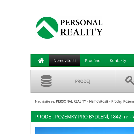
Nemovitosti
Prodáno
Kontakty
PRODEJ
Nacházíte se:
PERSONAL REALITY
»
Nemovitosti
»
Prodej, Pozemk
PRODEJ, POZEMKY PRO BYDLENÍ, 1842
m²
- 