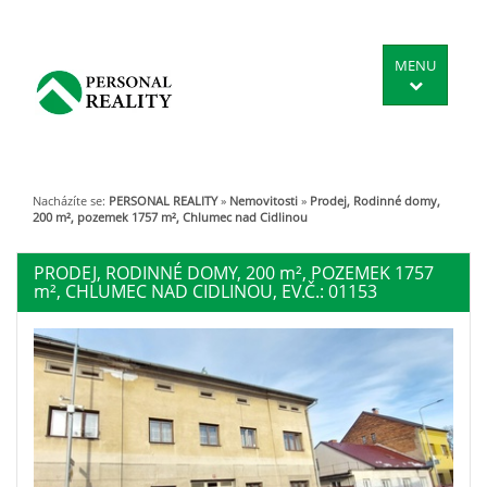
MENU
Nacházíte se:
PERSONAL REALITY
»
Nemovitosti
»
Prodej, Rodinné domy,
200 m², pozemek 1757 m², Chlumec nad Cidlinou
PRODEJ, RODINNÉ DOMY, 200
m²
, POZEMEK 1757
m²
, CHLUMEC NAD CIDLINOU, EV.Č.: 01153