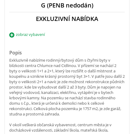
G (PENB nedodán)
EXKLUZIVNÍ NABÍDKA
zobraz vybavení
Popis
Exkluzivně nabízíme rodinný/bytový dům s čtyřmi byty v
blízkosti centra Chlumce nad Cidlinou. V přízemí se nachází 2
byty o velikosti 1+1 a 2+1, který lze rozšířit o další místnost a
koupelnu a vznikne krásný prostorný byt 3+1. V patře jsou další 2
byty o velikosti 2+1 a navíc je zde možnost rekonstrukce půdních
prostor, kde lze vybudovat další 2 až 3 byty. Dům je napojen na
veřejný vodovod, kanalizaci, elektřinu, vytápění je v bytech
krbovými kamny. Na pozemku se nachází stavba rodinného
domu s č.p., která je určená k demolici nebo k celkové
rekonstrukci. Celková plocha pozemku je 1757 m2, je zde garáž,
studna a prostorná zahrada.
V okolí veškerá občanská vybavenost, centrum města je v
docházkové vzdálenosti, základní škola, mateřská škola,