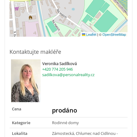
Leaflet
|
©
OpenStreetMap
Kontaktujte makléře
Veronika Sadílková
+420 774 205 946
sadilkova@personalreality.cz
Cena
prodáno
Kategorie
Rodinné domy
Lokalita
Zámostecká, Chlumec nad Cidlinou -