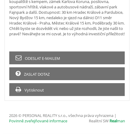
koupaliště s kempem, zámek Karlova Koruna, posilovna,
sportovní hřiště, vlakové a autobusové nádraží, zábavní park
Fajnpark a další. Dostupnost: 30 km Hradec Králové a Pardubice,
Nový Bydžov 15 km, nedaleko je sjezd na dálnici D11 směr
Hradec Králové - Praha, Městec Králové 15 km, Poděbrady 30 km.
Chtěli byste se dozvědět víc nebo už jste rozhodli, že jste našli to
pravé? Neváhejte se mi ozvat. Je to výhodná investiční příležitost!
ODESLAT E-MAILEM
ZASLAT DOTAZ
Vytisknout
2026 © PERSONAL REALITY s.r.o., všechna práva vyhrazena |
Povinně zveřejňované informace
Realitní SW
Real
man