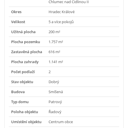
Chlumec nad Cidlinou II
Okres
Hradec Králové
Velikost
5 a více pokojů
Užitná plocha
200 m²
Plocha pozemku
1.757 m²
Zastavěná plocha
616 m²
Plocha zahrady
1.141 m²
Počet podlaží
2
Stav objektu
Dobrý
Budova
Smíšená
Typ domu
Patrový
Poloha objektu
Řadový
Umístění objektu
Centrum obce