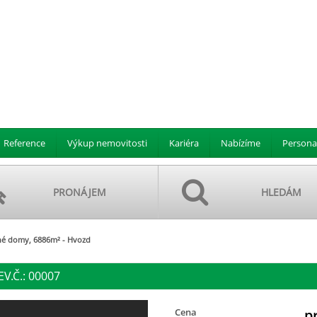
Reference
Výkup nemovitosti
Kariéra
Nabízíme
Persona
PRONÁJEM
HLEDÁM
né domy, 6886m² - Hvozd
V.Č.: 00007
Cena
p