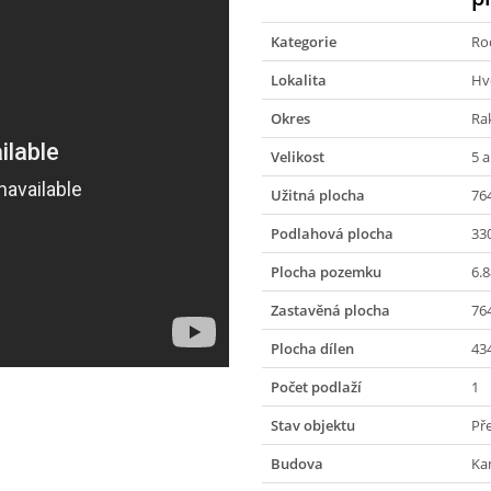
Kategorie
Ro
Lokalita
Hv
Okres
Ra
Velikost
5 a
Užitná plocha
76
Podlahová plocha
33
Plocha pozemku
6.
Zastavěná plocha
76
Plocha dílen
43
Počet podlaží
1
Stav objektu
Př
Budova
Ka