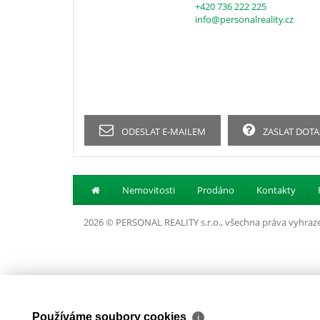
+420 736 222 225
info@personalreality.cz
ODESLAT E-MAILEM
ZASLAT DOTA
Nemovitosti
Prodáno
Kontakty
2026 © PERSONAL REALITY s.r.o., všechna práva vyhraz
Používáme soubory cookies
ℹ