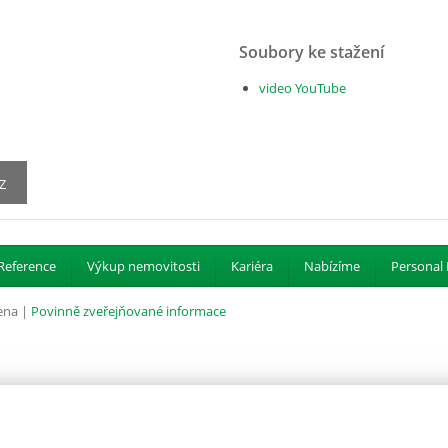
Soubory ke stažení
video YouTube
Z
Reference
Výkup nemovitosti
Kariéra
Nabízíme
Personal 
ena |
Povinně zveřejňované informace