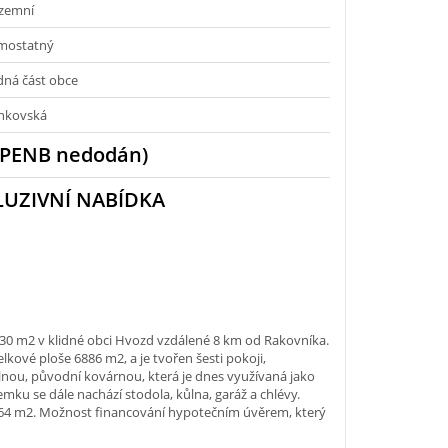
ízemní
mostatný
dná část obce
nkovská
(PENB nedodán)
LUZIVNÍ NABÍDKA
0 m2 v klidné obci Hvozd vzdálené 8 km od Rakovníka.
kové ploše 6886 m2, a je tvořen šesti pokoji,
lnou, původní kovárnou, která je dnes využívaná jako
ku se dále nachází stodola, kůlna, garáž a chlévy.
764 m2. Možnost financování hypotečním úvěrem, který