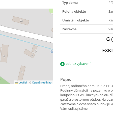
Typ domu
Př
Poloha objektu
Sa
Umístění objektu
Kli
Zástavba
Ve
G 
EXK
zobraz vybavení
Popis
Leaflet
|
©
OpenStreetMap
Prodej rodinného domu 6+1 o PP 33
Rodinný dům stojí na pozemku o cel
koupelnou s WC, kuchyní, halou, dí
garáž a prostornou půdou. Na pozem
Zastavěná plocha všech budov je 
Vám rádi zajistíme.