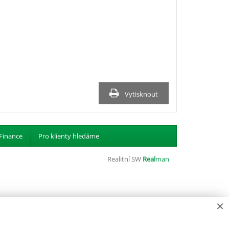
Vytisknout
Finance
Pro klienty hledáme
Realitní SW
Real
man
×