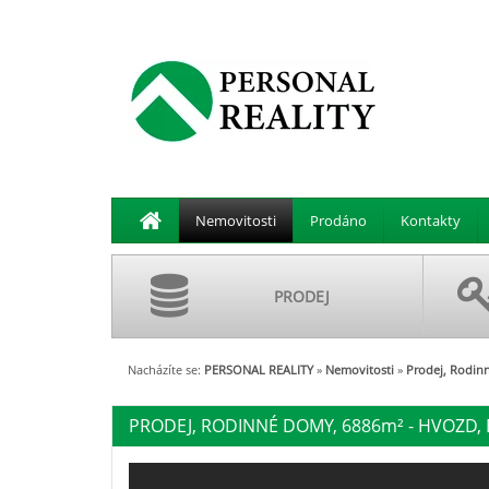
Nemovitosti
Prodáno
Kontakty
PRODEJ
Nacházíte se:
PERSONAL REALITY
»
Nemovitosti
»
Prodej, Rodin
PRODEJ, RODINNÉ DOMY, 6886
m²
- HVOZD, E