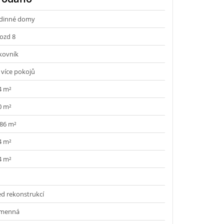
dinné domy
ozd 8
kovník
 více pokojů
4 m²
0 m²
886 m²
4 m²
4 m²
ed rekonstrukcí
menná