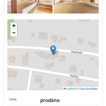
+
−
Leaflet
|
©
OpenStreetMap
Cena
prodáno