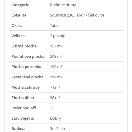
Kategorie
Rodinné domy
Lokalita
Souhradí 236, Tábor - Čelkovice
Okres
Tábor
Velikost
2 pokoje
Užitná plocha
157 m²
Podlahová plocha
243 m²
Plocha pozemku
190 m²
Zastavěná plocha
119 m²
Plocha zahrady
71 m²
Plocha dílen
98 m²
Počet podlaží
3
Stav objektu
Dobrý
Budova
Smíšená