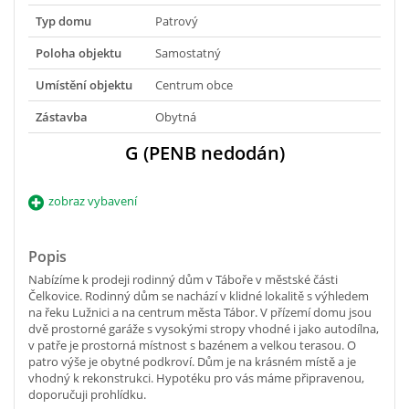
Typ domu
Patrový
Poloha objektu
Samostatný
Umístění objektu
Centrum obce
Zástavba
Obytná
G (PENB nedodán)
zobraz vybavení
Popis
Nabízíme k prodeji rodinný dům v Táboře v městské části
Čelkovice. Rodinný dům se nachází v klidné lokalitě s výhledem
na řeku Lužnici a na centrum města Tábor. V přízemí domu jsou
dvě prostorné garáže s vysokými stropy vhodné i jako autodílna,
v patře je prostorná místnost s bazénem a velkou terasou. O
patro výše je obytné podkroví. Dům je na krásném místě a je
vhodný k rekonstrukci. Hypotéku pro vás máme připravenou,
doporučuji prohlídku.