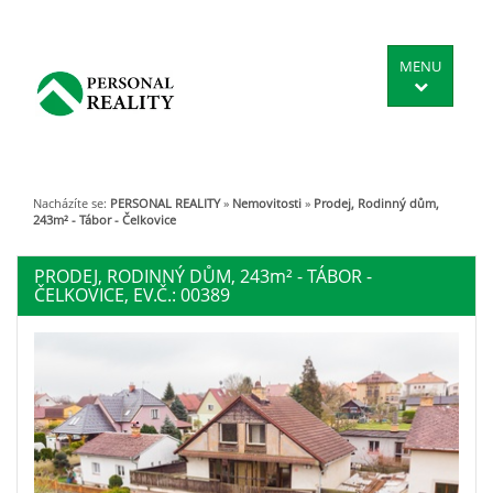
MENU
Nacházíte se:
PERSONAL REALITY
»
Nemovitosti
»
Prodej, Rodinný dům,
243m² - Tábor - Čelkovice
PRODEJ, RODINNÝ DŮM, 243
m²
- TÁBOR -
ČELKOVICE, EV.Č.: 00389