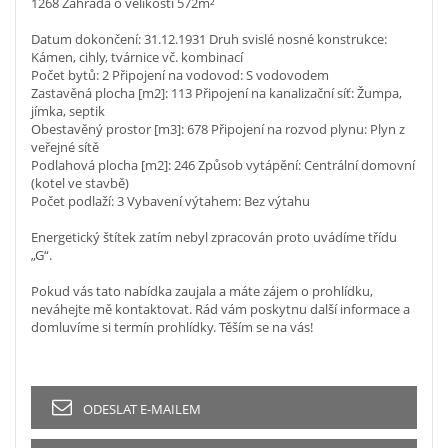
1268 Zahrada o velikosti 572m²
Datum dokončení: 31.12.1931 Druh svislé nosné konstrukce:
Kámen, cihly, tvárnice vč. kombinací
Počet bytů: 2 Připojení na vodovod: S vodovodem
Zastavěná plocha [m2]: 113 Připojení na kanalizační síť: Žumpa,
jímka, septik
Obestavěný prostor [m3]: 678 Připojení na rozvod plynu: Plyn z
veřejné sítě
Podlahová plocha [m2]: 246 Způsob vytápění: Centrální domovní
(kotel ve stavbě)
Počet podlaží: 3 Vybavení výtahem: Bez výtahu
Energetický štítek zatím nebyl zpracován proto uvádíme třídu
„G“.
Pokud vás tato nabídka zaujala a máte zájem o prohlídku,
neváhejte mě kontaktovat. Rád vám poskytnu další informace a
domluvíme si termín prohlídky. Těším se na vás!
ODESLAT E-MAILEM