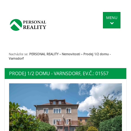
MENU
Nacházíte se:
PERSONAL REALITY
»
Nemovitosti
»
Prodej 1/2 domu -
Varnsdorf
PRODEJ 1/2 DOMU - VARNSDORF, EV.Č.: 01557