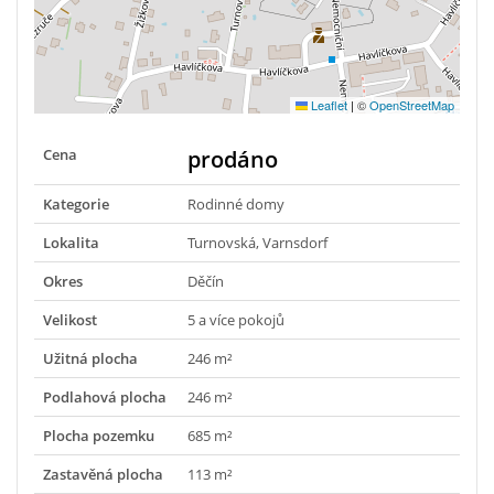
Leaflet
|
©
OpenStreetMap
Cena
prodáno
Kategorie
Rodinné domy
Lokalita
Turnovská, Varnsdorf
Okres
Děčín
Velikost
5 a více pokojů
Užitná plocha
246 m²
Podlahová plocha
246 m²
Plocha pozemku
685 m²
Zastavěná plocha
113 m²