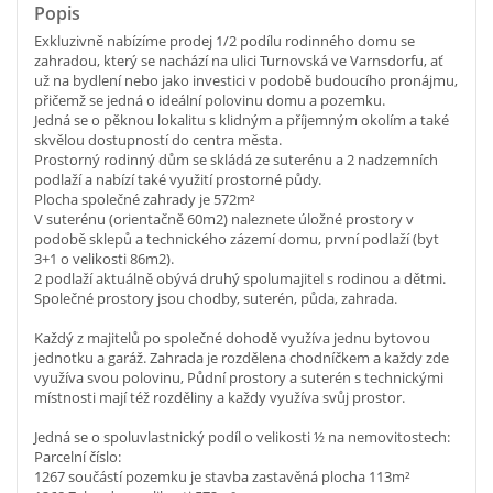
Popis
Exkluzivně nabízíme prodej 1/2 podílu rodinného domu se
zahradou, který se nachází na ulici Turnovská ve Varnsdorfu, ať
už na bydlení nebo jako investici v podobě budoucího pronájmu,
přičemž se jedná o ideální polovinu domu a pozemku.
Jedná se o pěknou lokalitu s klidným a příjemným okolím a také
skvělou dostupností do centra města.
Prostorný rodinný dům se skládá ze suterénu a 2 nadzemních
podlaží a nabízí také využití prostorné půdy.
Plocha společné zahrady je 572m²
V suterénu (orientačně 60m2) naleznete úložné prostory v
podobě sklepů a technického zázemí domu, první podlaží (byt
3+1 o velikosti 86m2).
2 podlaží aktuálně obývá druhý spolumajitel s rodinou a dětmi.
Společné prostory jsou chodby, suterén, půda, zahrada.
Každý z majitelů po společné dohodě využíva jednu bytovou
jednotku a garáž. Zahrada je rozdělena chodníčkem a každy zde
využíva svou polovinu, Půdní prostory a suterén s technickými
místnosti mají též rozděliny a každy využíva svůj prostor.
Jedná se o spoluvlastnický podíl o velikosti ½ na nemovitostech:
Parcelní číslo:
1267 součástí pozemku je stavba zastavěná plocha 113m²