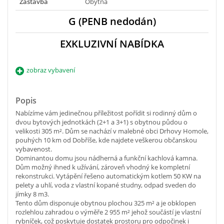
Zástavba
Obytná
G (PENB nedodán)
EXKLUZIVNÍ NABÍDKA
zobraz vybavení
Popis
Nabízíme vám jedinečnou příležitost pořídit si rodinný dům o
dvou bytových jednotkách (2+1 a 3+1) s obytnou půdou o
velikosti 305 m². Dům se nachází v malebné obci Drhovy Homole,
pouhých 10 km od Dobříše, kde najdete veškerou občanskou
vybavenost.
Dominantou domu jsou nádherná a funkční kachlová kamna.
Dům možný ihned k užívání, zároveň vhodný ke kompletní
rekonstrukci. Vytápění řešeno automatickým kotlem 50 KW na
pelety a uhlí, voda z vlastní kopané studny, odpad sveden do
jímky 8 m3.
Tento dům disponuje obytnou plochou 325 m² a je obklopen
rozlehlou zahradou o výměře 2 955 m² jehož součástí je vlastní
rybníček, což poskytuje dostatek prostoru pro odpočinek i