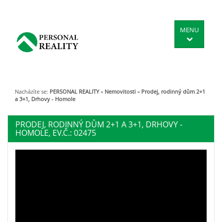
MENU
Nacházíte se:
PERSONAL REALITY
»
Nemovitosti
»
Prodej, rodinný dům 2+1
a 3+1, Drhovy - Homole
PRODEJ, RODINNÝ DŮM 2+1 A 3+1, DRHOVY -
HOMOLE, EV.Č.: 02475