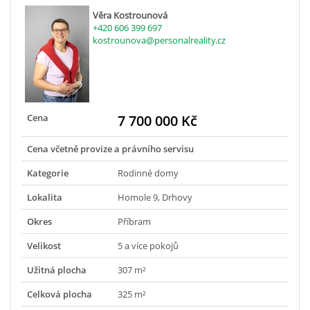
Věra Kostrounová
+420 606 399 697
kostrounova@personalreality.cz
Cena
7 700 000 Kč
Cena včetně provize a právního servisu
Kategorie
Rodinné domy
Lokalita
Homole 9, Drhovy
Okres
Příbram
Velikost
5 a více pokojů
Užitná plocha
307 m²
Celková plocha
325 m²