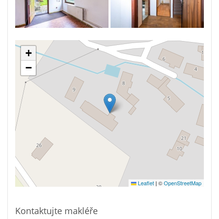
+
−
Leaflet
|
©
OpenStreetMap
Kontaktujte makléře