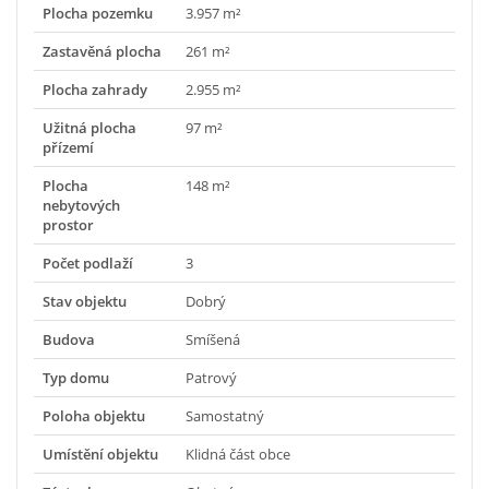
Plocha pozemku
3.957 m²
Zastavěná plocha
261 m²
Plocha zahrady
2.955 m²
Užitná plocha
97 m²
přízemí
Plocha
148 m²
nebytových
prostor
Počet podlaží
3
Stav objektu
Dobrý
Budova
Smíšená
Typ domu
Patrový
Poloha objektu
Samostatný
Umístění objektu
Klidná část obce