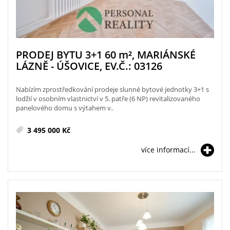
PRODEJ BYTU 3+1 60
m²
, MARIÁNSKÉ
LÁZNĚ - ÚŠOVICE, EV.Č.: 03126
Nabízím zprostředkování prodeje slunné bytové jednotky 3+1 s
lodžií v osobním vlastnictví v 5. patře (6 NP) revitalizovaného
panelového domu s výtahem v..
3 495 000 Kč
více informací...