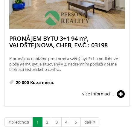
PRONÁJEM BYTU 3+1 94
m²
,
VALDŠTEJNOVA, CHEB, EV.Č.: 03198
K pronájmu nabízíme prostorný a světlý byt 3+1 o podlahové
ploše 94 m². Byt je situovaný v 2. nadzemním podlaží v těsné
blízkosti historického centra..
20 000 Kč za měsíc
více informací...
předchozí
1
2
3
4
5
další