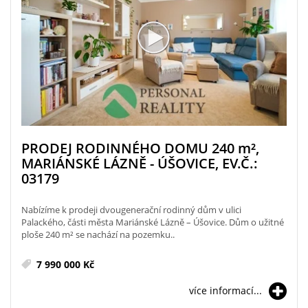
PRODEJ RODINNÉHO DOMU 240
m²
,
MARIÁNSKÉ LÁZNĚ - ÚŠOVICE, EV.Č.:
03179
Nabízíme k prodeji dvougenerační rodinný dům v ulici
Palackého, části města Mariánské Lázně – Úšovice. Dům o užitné
ploše 240 m² se nachází na pozemku..
7 990 000 Kč
více informací...