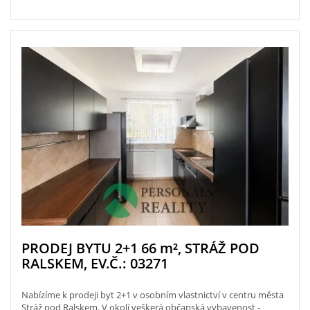
PRODEJ BYTU 2+1 66
m²
, STRÁŽ POD
RALSKEM, EV.Č.: 03271
Nabízíme k prodeji byt 2+1 v osobním vlastnictví v centru města
Stráž pod Ralskem. V okolí veškerá občanská vybavenost -