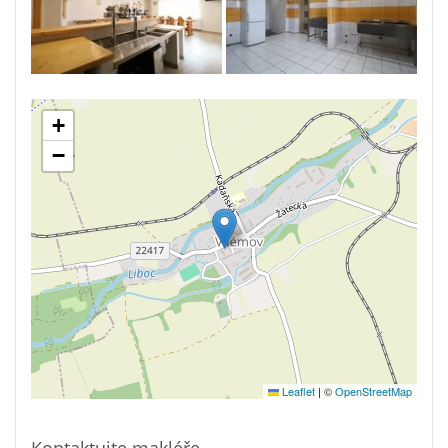
+
−
Leaflet
|
©
OpenStreetMap