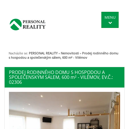
MENU
Nacházíte se:
PERSONAL REALITY
»
Nemovitosti
»
Prodej rodinného domu
s hospodou a společenským sálem, 600 m² - Vilémov
PRODEJ RODINNÉHO DOMU S HOSPODOU A
SPOLEČENSKÝM SÁLEM, 600
m²
- VILÉMOV, EV.Č.:
02306