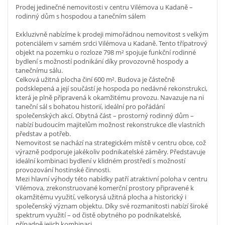
Prodej jedinečné nemovitosti v centru Vilémova u Kadaně –
rodinný dům s hospodou a tanečním sálem
Exkluzivně nabízíme k prodeji mimořádnou nemovitost s velkým
potenciálem v samém srdci Vilémova u Kadaně. Tento třípatrový
objekt na pozemku o rozloze 798 m² spojuje funkční rodinné
bydlení s možností podnikání díky provozovně hospody a
tanečnímu sálu.
Celková užitná plocha činí 600 m². Budova je částečně
podsklepená a její součástí je hospoda po nedávné rekonstrukci,
která je plně připravená k okamžitému provozu. Navazuje na ni
taneční sál s bohatou historií, ideální pro pořádání
společenských akcí. Obytná část – prostorný rodinný dům –
nabízí budoucím majitelům možnost rekonstrukce dle vlastních
představ a potřeb.
Nemovitost se nachází na strategickém místě v centru obce, což
výrazně podporuje jakékoliv podnikatelské záměry. Představuje
ideální kombinaci bydlení v klidném prostředí s možností
provozování hostinské činnosti.
Mezi hlavní výhody této nabídky patří atraktivní poloha v centru
Vilémova, zrekonstruované komerční prostory připravené k
okamžitému využití, velkorysá užitná plocha a historický i
společenský význam objektu. Díky své rozmanitosti nabízí široké
spektrum využití – od čistě obytného po podnikatelské,
případně jejich kombinaci.