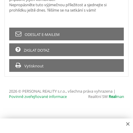
Nepropásněte tuto výjimečnou příležitost a sjednejte si
prohlídku ještě dnes. Těšíme se na setkání s vámi!
ODESLAT E-MAILEM
ZASLAT DOTAZ
Vytisknout
2026 © PERSONAL REALITY s.r.o., všechna práva vyhrazena |
Povinně zveřejňované informace
Realitní SW
Real
man
×