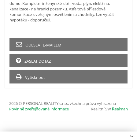
domu. Kompletní inženýrské sítě - voda, plyn, elektřina,
kanalizace - na hranici pozemku. Asfaltová příjezdová
komunikace s veřejným osvětlením a chodníky. Lze využít
hypotéku - doporučuji.
ODESLAT E-MAILEM
ZASLAT DOTAZ
Vytisknout
2026 © PERSONAL REALITY s.r.o., všechna práva vyhrazena |
Povinně zveřejňované informace
Realitní SW
Real
man