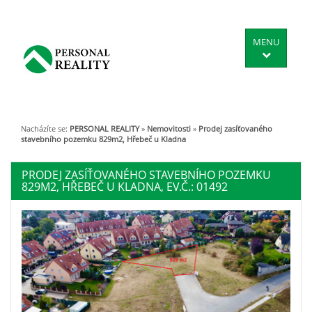
MENU
Nacházíte se:
PERSONAL REALITY
»
Nemovitosti
»
Prodej zasíťovaného
stavebního pozemku 829m2, Hřebeč u Kladna
PRODEJ ZASÍŤOVANÉHO STAVEBNÍHO POZEMKU
829M2, HŘEBEČ U KLADNA, EV.Č.: 01492