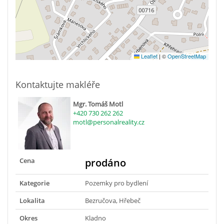
Leaflet
|
©
OpenStreetMap
Kontaktujte makléře
Mgr. Tomáš Motl
+420 730 262 262
motl@personalreality.cz
Cena
prodáno
Kategorie
Pozemky pro bydlení
Lokalita
Bezručova, Hřebeč
Okres
Kladno