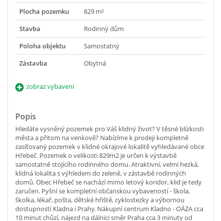
Plocha pozemku
829 m²
Stavba
Rodinný dům
Poloha objektu
Samostatný
Zástavba
Obytná
zobraz vybavení
Popis
Hledáte vysněný pozemek pro Váš klidný život? V těsné blízkosti
města a přitom na venkově? Nabízíme k prodeji kompletně
zasíťovaný pozemek v klidné okrajové lokalitě vyhledávané obce
Hřebeč. Pozemek o velikosti 829m2 je určen k výstavbě
samostatně stojícího rodinného domu. Atraktivní, velmi hezká,
klidná lokalita s výhledem do zeleně, v zástavbě rodinných
domů. Obec Hřebeč se nachází mimo letový koridor, klid je tedy
zaručen. Pyšní se kompletní občanskou vybaveností - škola,
školka, lékař, pošta, dětské hřiště, cyklostezky a výbornou
dostupností Kladna i Prahy. Nákupní centrum Kladno - OÁZA cca
10 minut chůzí, nájezd na dálnici směr Praha cca 3 minuty od