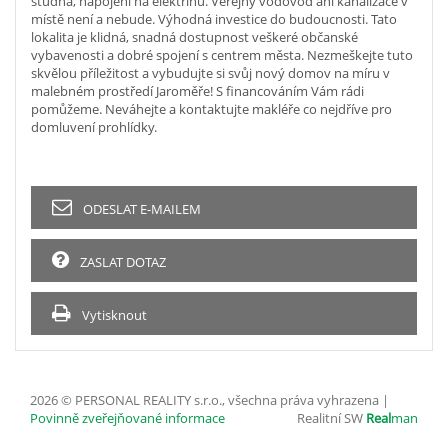
studna, napojení na elektřinu. Veřejný vodovod ani kanalizace v
místě není a nebude. Výhodná investice do budoucnosti. Tato
lokalita je klidná, snadná dostupnost veškeré občanské
vybavenosti a dobré spojení s centrem města. Nezmeškejte tuto
skvělou příležitost a vybudujte si svůj nový domov na míru v
malebném prostředí Jaroměře! S financováním Vám rádi
pomůžeme. Neváhejte a kontaktujte makléře co nejdříve pro
domluvení prohlídky.
ODESLAT E-MAILEM
ZASLAT DOTAZ
Vytisknout
2026 © PERSONAL REALITY s.r.o., všechna práva vyhrazena |
Povinně zveřejňované informace
Realitní SW
Real
man