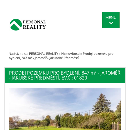
MENU
Nacházíte se:
PERSONAL REALITY
»
Nemovitosti
»
Prodej pozemku pro
bydlení, 847 m² - Jaroměř - Jakubské Předměstí
PRODEJ POZEMKU PRO BYDLENÍ, 847
m²
- JAROMĚŘ
- JAKUBSKÉ PŘEDMĚSTÍ, EV.Č.: 01820