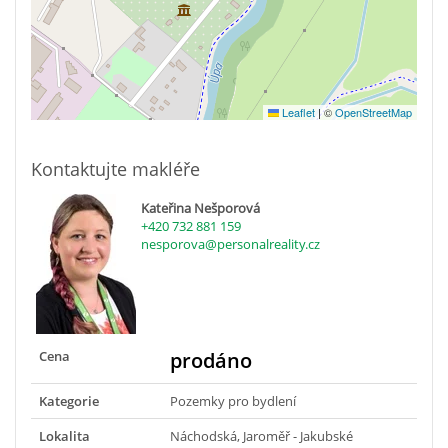
Leaflet
|
©
OpenStreetMap
Kontaktujte makléře
Kateřina Nešporová
+420 732 881 159
nesporova@personalreality.cz
Cena
prodáno
Kategorie
Pozemky pro bydlení
Lokalita
Náchodská, Jaroměř - Jakubské