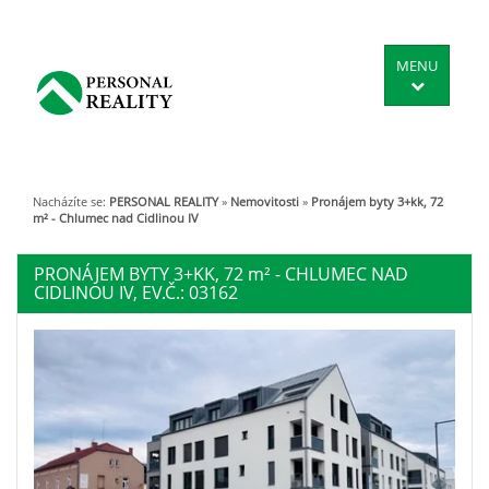
MENU
Nacházíte se:
PERSONAL REALITY
»
Nemovitosti
»
Pronájem byty 3+kk, 72
m² - Chlumec nad Cidlinou IV
PRONÁJEM BYTY 3+KK, 72
m²
- CHLUMEC NAD
CIDLINOU IV, EV.Č.: 03162