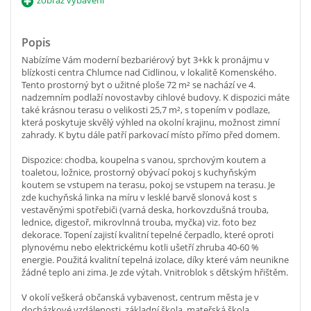
Popis
Nabízíme Vám moderní bezbariérový byt 3+kk k pronájmu v
blízkosti centra Chlumce nad Cidlinou, v lokalitě Komenského.
Tento prostorný byt o užitné ploše 72 m² se nachází ve 4.
nadzemním podlaží novostavby cihlové budovy. K dispozici máte
také krásnou terasu o velikosti 25,7 m², s topením v podlaze,
která poskytuje skvělý výhled na okolní krajinu, možnost zimní
zahrady. K bytu dále patří parkovací místo přímo před domem.
Dispozice: chodba, koupelna s vanou, sprchovým koutem a
toaletou, ložnice, prostorný obývací pokoj s kuchyňským
koutem se vstupem na terasu, pokoj se vstupem na terasu. Je
zde kuchyňská linka na míru v lesklé barvě slonová kost s
vestavěnými spotřebiči (varná deska, horkovzdušná trouba,
lednice, digestoř, mikrovlnná trouba, myčka) viz. foto bez
dekorace. Topení zajistí kvalitní tepelné čerpadlo, které oproti
plynovému nebo elektrickému kotli ušetří zhruba 40-60 %
energie. Použitá kvalitní tepelná izolace, díky které vám neunikne
žádné teplo ani zima. Je zde výtah. Vnitroblok s dětským hřištěm.
V okolí veškerá občanská vybavenost, centrum města je v
docházkové vzdálenosti, základní škola, mateřská škola,