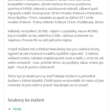
koupaliště s kempem, zámek Karlova Koruna, posilovna,
sportovní hřiště, vlakové a autobusové nádraží, zábavní park
Fajnpark a další. Dostupnost: 30 km Hradec Králové a Pardubice,
Nový Bydžov 15 km, nedaleko je sjezd na dálnici D11 směr
Hradec Králové - Praha, Městec Králové 15 km, Poděbrady 30 km.
Náklady na bydlení: 26 500,- nájem i s poplatky, kauce 40 000,-
(lze jí rozdělit na 3x), elektřina (1200,- záloha) a internet na
nájemce. Provize RK ve výši jednoho nájmu.
V bytě můžete mít zvířátka!! Nekuřácký byt pro veškeré druhy
cigaret!! Je zde možnost trvalého bydliště, výpověď - 3 měsíce,
veškeré změny nahlásit majiteli (počet osob a další..), vrtat do zdi
velmi omezeně - max. průměr 8mm, do podlahy zákaz vrtání, jen
lepit - musí jít potom odstranit!!
Tento byt je ideální pro ty, kteří hledají moderní a pohodlné
bydlení v klidné lokalitě. Chtěli byste se dozvědět víc nebo už jste
rozhodli, že jste našli to pravé? Neváhejte se mi ozvat!!
Soubory ke stažení
PENB