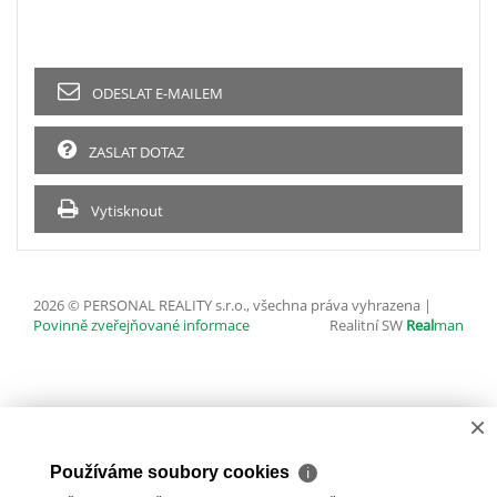
ODESLAT E-MAILEM
ZASLAT DOTAZ
Vytisknout
2026 © PERSONAL REALITY s.r.o., všechna práva vyhrazena |
Povinně zveřejňované informace
Realitní SW
Real
man
×
Používáme soubory cookies
ℹ