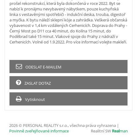
prošel rekonstrukcí, která byla dokončená v roce 2022. Byt se
nabízí k pronájmu nevybavený nábytkem, pouze kuchyňská
linka s vestavěnými spotřebiči - indukční deska, trouba, digestoř
a myčka. K bytu náleží sklepní kóje a zahrádka. Veškerá občanská
vybavenost v 1,4 km vzdálených Cerhenicích. Doprava do Prahy -
Černý Most po D11 cca 40 minut, do Kolína 15 minut, do
Poděbrad také 15 minut. Vlakové spoje do Prahy z nádraží v
Cerhenicích. Volné od 1.9.2022. Pro více informací volejte makleři.
ODESLAT E-MAILEM
ZASLAT DOTAZ
Vytisknout
2026 © PERSONAL REALITY s.r.o., všechna práva vyhrazena |
Povinně zveřejňované informace
Realitní SW
Real
man