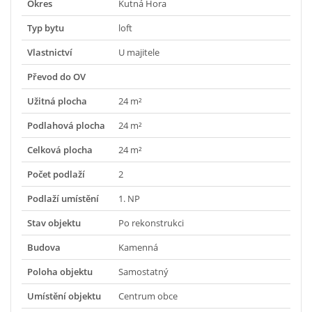
Okres
Kutná Hora
Typ bytu
loft
Vlastnictví
U majitele
Převod do OV
Užitná plocha
24 m²
Podlahová plocha
24 m²
Celková plocha
24 m²
Počet podlaží
2
Podlaží umístění
1. NP
Stav objektu
Po rekonstrukci
Budova
Kamenná
Poloha objektu
Samostatný
Umístění objektu
Centrum obce