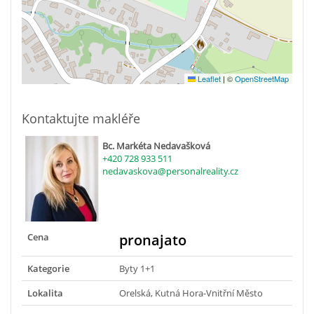
Leaflet
|
©
OpenStreetMap
Kontaktujte makléře
Bc. Markéta Nedavašková
+420 728 933 511
nedavaskova@personalreality.cz
Cena
pronajato
Kategorie
Byty 1+1
Lokalita
Orelská, Kutná Hora-Vnitřní Město