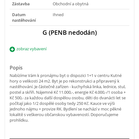
Zástavba
Obchodní a obytná
Datum
Ihned
nastěhování
G (PENB nedodán)
zobraz vybavení
Popis
Nabízíme Vám k pronájmu byt o dispozici 1+1 v centru Kutné
hory o velikosti 24 m2. Byt je po rekonstrukci a připravený k
nastěhování. Je částečně zařízen - kuchyňská linka, lednice, stul,
postel a skříň. Nájemné Kč 11.000,-, energie Kč 4.000,-/1 osoba +
Kč 500,- za každou další dospělou osobu, děti do dvanácti let se
počítají jako 1/2 dospělé osoby tedy 250 Kč. Kauce ve výši
jednoho nájmu + provize RK. Bydlení se nachází v moc pěkné
lokalitě s veškerou občanskou vybaveností. Doporučujeme
prohlídku.