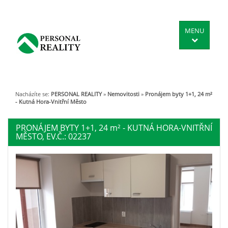
MENU
Nacházíte se:
PERSONAL REALITY
»
Nemovitosti
»
Pronájem byty 1+1, 24 m²
- Kutná Hora-Vnitřní Město
PRONÁJEM BYTY 1+1, 24
m²
- KUTNÁ HORA-VNITŘNÍ
MĚSTO, EV.Č.: 02237