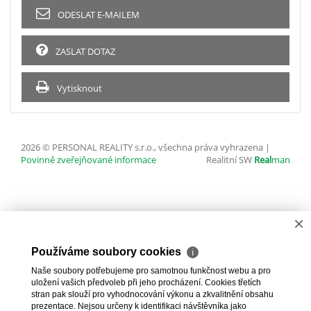
ODESLAT E-MAILEM
ZASLAT DOTAZ
Vytisknout
2026 © PERSONAL REALITY s.r.o., všechna práva vyhrazena |
Povinně zveřejňované informace
Realitní SW
Real
man
×
Používáme soubory cookies
ℹ
Naše soubory potřebujeme pro samotnou funkčnost webu a pro
uložení vašich předvoleb při jeho procházení. Cookies třetích
stran pak slouží pro vyhodnocování výkonu a zkvalitnění obsahu
prezentace. Nejsou určeny k identifikaci návštěvníka jako