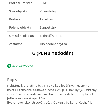
Podlaží umístění
9. NP
Stav objektu
Velmi dobrý
Budova
Panelová
Poloha objektu
Samostatný
Umístění objektu
Klidná část obce
Zástavba
Obchodní a obytná
G (PENB nedodán)
zobraz vybavení
Popis
Nabízíme k pronájmu byt 1+1 s velkou lodžií s výhledem na
město Litoměřice. Celková plocha bytu je 42 m2. Byt je umístěný
v devátém poschodí panelového domu s výtahem. K bytu patří
ještě komora a sklepní kóje.
Byt je nově rekonstruován, včetně oken a balkonu. Kuchyň je