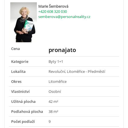
Marie Šemberová
+420 608 320 030
semberova@personalreality.cz
Cena
pronajato
Kategorie
Byty 1+1
Lokalita
Revoluční, Litoměřice - Předměstí
Okres
Litoměřice
Vlastnictví
Osobní
Užitná plocha
42 m²
Podlahová plocha
38 m²
Počet podlaží
9