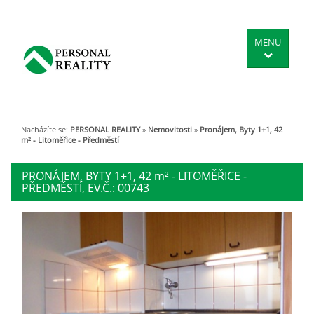
MENU
Nacházíte se:
PERSONAL REALITY
»
Nemovitosti
»
Pronájem, Byty 1+1, 42
m² - Litoměřice - Předměstí
PRONÁJEM, BYTY 1+1, 42
m²
- LITOMĚŘICE -
PŘEDMĚSTÍ, EV.Č.: 00743