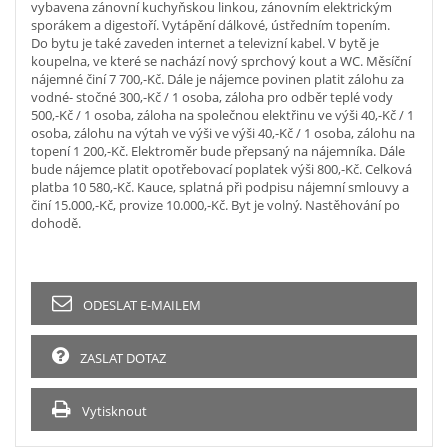
vybavena zánovní kuchyňskou linkou, zánovním elektrickým
sporákem a digestoří. Vytápění dálkové, ústředním topením.
Do bytu je také zaveden internet a televizní kabel. V bytě je
koupelna, ve které se nachází nový sprchový kout a WC. Měsíční
nájemné činí 7 700,-Kč. Dále je nájemce povinen platit zálohu za
vodné- stočné 300,-Kč / 1 osoba, záloha pro odběr teplé vody
500,-Kč / 1 osoba, záloha na společnou elektřinu ve výši 40,-Kč / 1
osoba, zálohu na výtah ve výši ve výši 40,-Kč / 1 osoba, zálohu na
topení 1 200,-Kč. Elektroměr bude přepsaný na nájemníka. Dále
bude nájemce platit opotřebovací poplatek výši 800,-Kč. Celková
platba 10 580,-Kč. Kauce, splatná při podpisu nájemní smlouvy a
činí 15.000,-Kč, provize 10.000,-Kč. Byt je volný. Nastěhování po
dohodě.
ODESLAT E-MAILEM
ZASLAT DOTAZ
Vytisknout