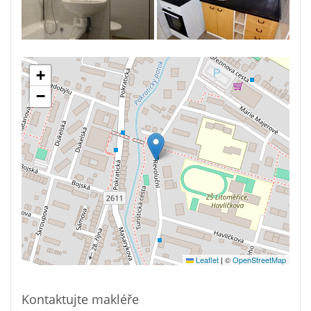
+
−
Leaflet
|
©
OpenStreetMap
Kontaktujte makléře