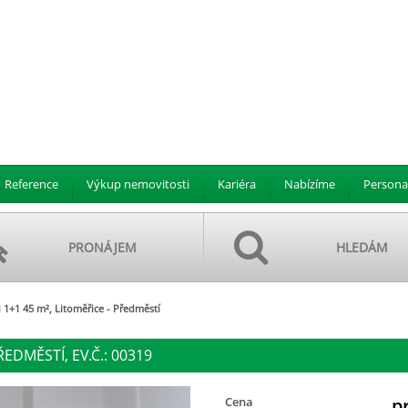
Reference
Výkup nemovitosti
Kariéra
Nabízíme
Persona
PRONÁJEM
HLEDÁM
1+1 45 m², Litoměřice - Předměstí
ŘEDMĚSTÍ, EV.Č.: 00319
Cena
p