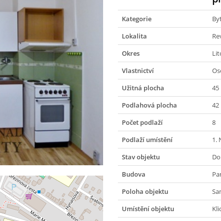
Kategorie
By
Lokalita
Rev
Okres
Li
Vlastnictví
Os
Užitná plocha
45
Podlahová plocha
42
Počet podlaží
8
Podlaží umístění
1.
Stav objektu
Do
Budova
Pa
Poloha objektu
Sa
Umístění objektu
Kli