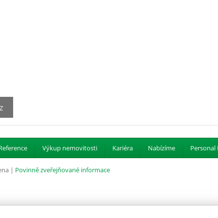
Z
Reference
Výkup nemovitosti
Kariéra
Nabízíme
Personal 
ena |
Povinně zveřejňované informace