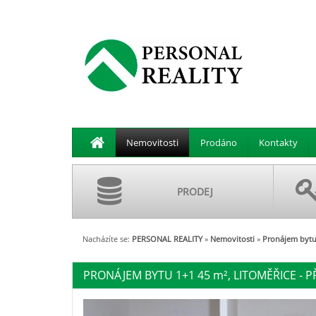
Nemovitosti
Prodáno
Kontakty
PRODEJ
Nacházíte se:
PERSONAL REALITY
»
Nemovitosti
»
Pronájem bytu 
PRONÁJEM BYTU 1+1 45
m²
, LITOMĚŘICE - P