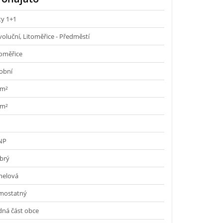
ty 1+1
oluční, Litoměřice - Předměstí
toměřice
obní
 m²
 m²
 NP
brý
nelová
mostatný
dná část obce