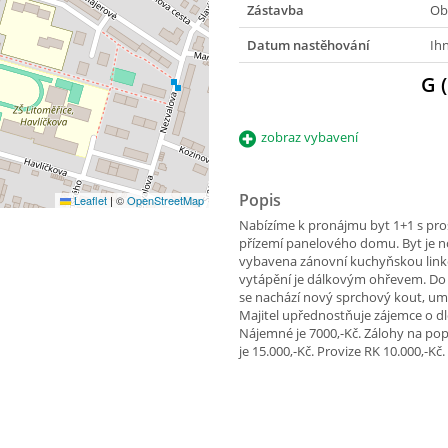
Zástavba
Ob
Datum nastěhování
Ih
G 
zobraz vybavení
Popis
Leaflet
|
©
OpenStreetMap
Nabízíme k pronájmu byt 1+1 s prost
přízemí panelového domu. Byt je n
vybavena zánovní kuchyňskou linko
vytápění je dálkovým ohřevem. Do b
se nachází nový sprchový kout, um
Majitel upřednostňuje zájemce o 
Nájemné je 7000,-Kč. Zálohy na po
je 15.000,-Kč. Provize RK 10.000,-Kč