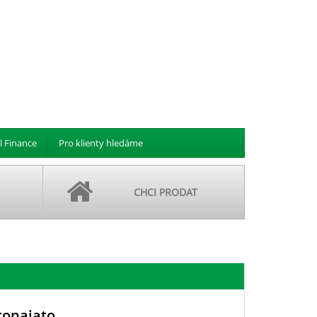
l Finance
Pro klienty hledáme
CHCI PRODAT
ronajato