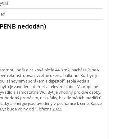
ytná
ned
(PENB nedodán)
ornou lodžií o celkové ploše 44,8 m2, nacházející se v
ově rekonstruován, včetně oken a balkonu. Kuchyň je
u, zánovním sporákem a digestoří. Teplá voda a
ytu je zaveden internet a televizní kabel. V koupelně
ývadlo a samostatné WC. Byt je vhodný pro dvě osoby.
dlouhodobý pronájem, nekuřáky, bez domácích mazlíčků.
platky a energie jsou uvedeny v poznámce k ceně. Kauce
. Byt bude volný od 1. března 2022.