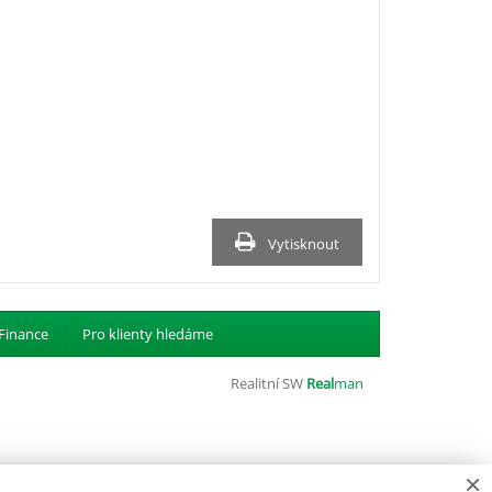
Vytisknout
Finance
Pro klienty hledáme
Realitní SW
Real
man
×