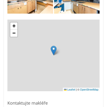
+
−
Leaflet
|
©
OpenStreetMap
Kontaktujte makléře