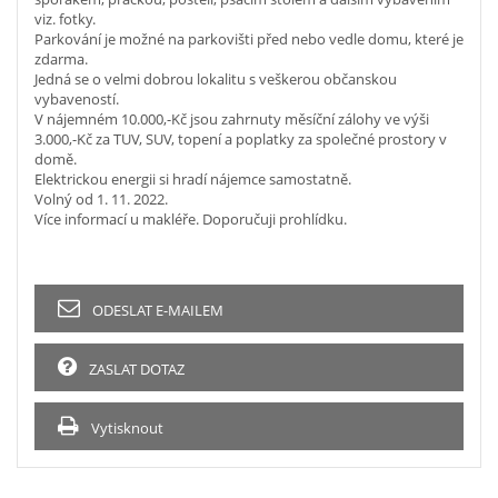
viz. fotky.
Parkování je možné na parkovišti před nebo vedle domu, které je
zdarma.
Jedná se o velmi dobrou lokalitu s veškerou občanskou
vybaveností.
V nájemném 10.000,-Kč jsou zahrnuty měsíční zálohy ve výši
3.000,-Kč za TUV, SUV, topení a poplatky za společné prostory v
domě.
Elektrickou energii si hradí nájemce samostatně.
Volný od 1. 11. 2022.
Více informací u makléře. Doporučuji prohlídku.
ODESLAT E-MAILEM
ZASLAT DOTAZ
Vytisknout