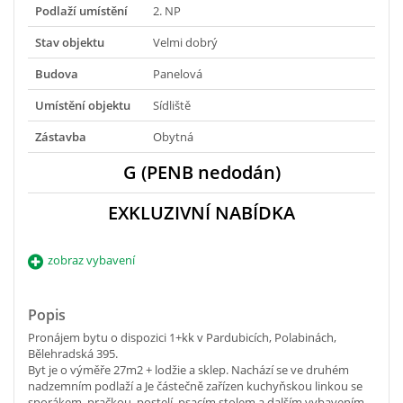
Podlaží umístění
2. NP
Stav objektu
Velmi dobrý
Budova
Panelová
Umístění objektu
Sídliště
Zástavba
Obytná
G (PENB nedodán)
EXKLUZIVNÍ NABÍDKA
zobraz vybavení
Popis
Pronájem bytu o dispozici 1+kk v Pardubicích, Polabinách,
Bělehradská 395.
Byt je o výměře 27m2 + lodžie a sklep. Nachází se ve druhém
nadzemním podlaží a Je částečně zařízen kuchyňskou linkou se
sporákem, pračkou, postelí, psacím stolem a dalším vybavením