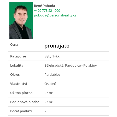
René Pobuda
+420 773 521 000
pobuda@personalreality.cz
Cena
pronajato
Kategorie
Byty 1+kk
Lokalita
Bělehradská, Pardubice - Polabiny
Okres
Pardubice
Vlastnictví
Osobní
Užitná plocha
27 m²
Podlahová plocha
27 m²
Počet podlaží
7