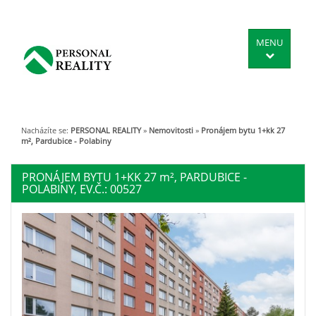
MENU
Nacházíte se:
PERSONAL REALITY
»
Nemovitosti
»
Pronájem bytu 1+kk 27
m², Pardubice - Polabiny
PRONÁJEM BYTU 1+KK 27
m²
, PARDUBICE -
POLABINY, EV.Č.: 00527