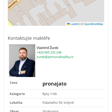
Leaflet
|
©
OpenStreetMap
Kontaktujte makléře
Vlastimil Žurek
+420 605 232 246
zurek@personalreality.cz
Cena
pronajato
Kategorie
Byty 1+kk
Lokalita
Palackého 59, Volyně
Okres
Strakonice