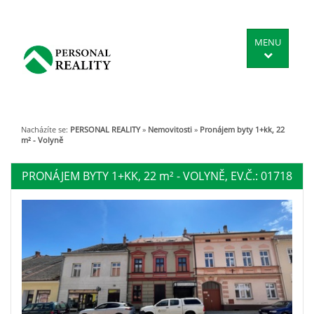
MENU
Nacházíte se:
PERSONAL REALITY
»
Nemovitosti
»
Pronájem byty 1+kk, 22
m² - Volyně
PRONÁJEM BYTY 1+KK, 22
m²
- VOLYNĚ, EV.Č.: 01718