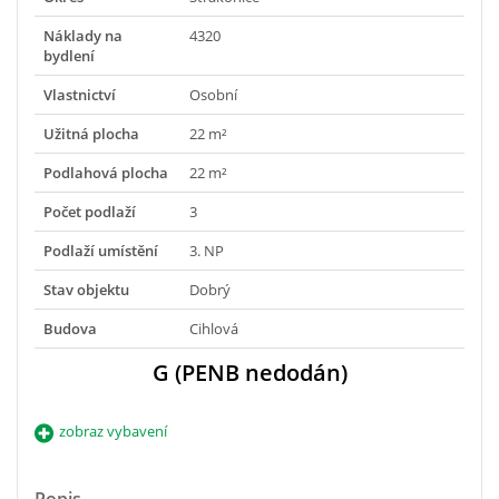
Náklady na
4320
bydlení
Vlastnictví
Osobní
Užitná plocha
22 m²
Podlahová plocha
22 m²
Počet podlaží
3
Podlaží umístění
3. NP
Stav objektu
Dobrý
Budova
Cihlová
G (PENB nedodán)
zobraz vybavení
Popis