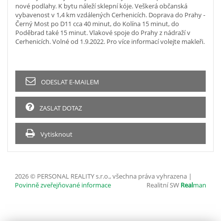
nové podlahy. K bytu náleží sklepní kóje. Veškerá občanská
vybavenost v 1,4 km vzdálených Cerhenicích. Doprava do Prahy -
Černý Most po D11 cca 40 minut, do Kolína 15 minut, do
Poděbrad také 15 minut. Vlakové spoje do Prahy z nádraží v
Cerhenicích. Volné od 1.9.2022. Pro více informací volejte makleři.
ODESLAT E-MAILEM
ZASLAT DOTAZ
Vytisknout
2026 © PERSONAL REALITY s.r.o., všechna práva vyhrazena |
Povinně zveřejňované informace
Realitní SW
Real
man