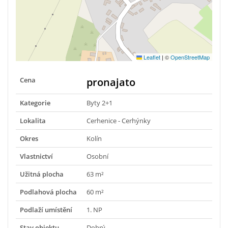
Leaflet
|
©
OpenStreetMap
Cena
pronajato
Kategorie
Byty 2+1
Lokalita
Cerhenice - Cerhýnky
Okres
Kolín
Vlastnictví
Osobní
Užitná plocha
63 m²
Podlahová plocha
60 m²
Podlaží umístění
1. NP
Stav objektu
Dobrý