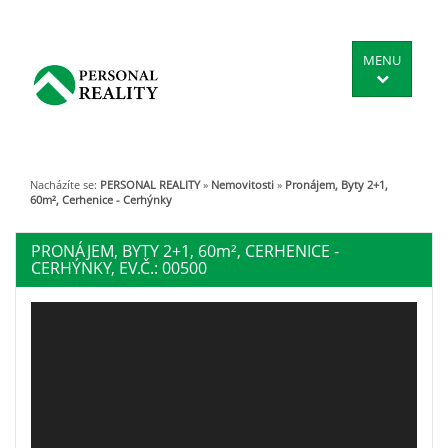
MENU
Nacházíte se:
PERSONAL REALITY
»
Nemovitosti
»
Pronájem, Byty 2+1,
60m², Cerhenice - Cerhýnky
PRONÁJEM, BYTY 2+1, 60
m²
, CERHENICE -
CERHÝNKY, EV.Č.: 00500