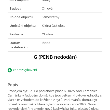
Budova
Cihlová
Poloha objektu
Samostatný
Umístění objektu
Klidná část obce
Zástavba
Obytná
Datum
Ihned
nastěhování
G (PENB nedodán)
zobraz vybavení
Popis
Pronájem bytu 2+1 o podlahové ploše 60 m2 v obci Cerhenice -
Cerhýnky v řadovém domě, kde jsou celkem 4 bytové jednotky s
vlastním vchodem do každého z bytů. Parkování u domu. Byt
prošel rekonstrukcí, která byla dokončená v roce 2022. Nové
rozvody elektřiny a vody, nová kuchyňská linka, plastová okna,