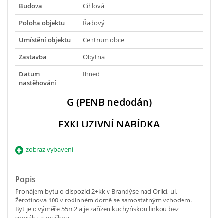
Budova
Cihlová
Poloha objektu
Řadový
Umístění objektu
Centrum obce
Zástavba
Obytná
Datum
Ihned
nastěhování
G (PENB nedodán)
EXKLUZIVNÍ NABÍDKA
zobraz vybavení
Popis
Pronájem bytu o dispozici 2+kk v Brandýse nad Orlicí, ul.
Žerotínova 100 v rodinném domě se samostatným vchodem.
Byt je o výměře 55m2 a je zařízen kuchyńskou linkou bez
sporáku a pračkou.