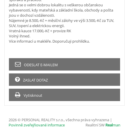
Jedná se o velmi dobrou lokalitu s veškerou občanskou
vybaveností, kdy mateřská a základní škola, obchody a pošta
jsou v dochozí vzdálenosti.
Nájemné je 8.500,-Kč + měsíční zálohy ve výši 3.500,-Kč za TUV,
SUV, topení a elektrickou energii.
Vratná kauce 17.000,-Kč + provize RK
Volný ihned.
Více informací u makléře. Doporučuji prohlídku.
ODESLAT E-MAILEM
ZASLAT DOTAZ
Vytisknout
2026 © PERSONAL REALITY s.r.o., všechna práva vyhrazena |
Povinně zveřejňované informace
Realitní SW
Real
man