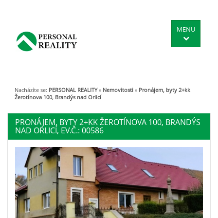
MENU
Nacházíte se:
PERSONAL REALITY
»
Nemovitosti
»
Pronájem, byty 2+kk
Žerotínova 100, Brandýs nad Orlicí
PRONÁJEM, BYTY 2+KK ŽEROTÍNOVA 100, BRANDÝS
NAD ORLICÍ, EV.Č.: 00586