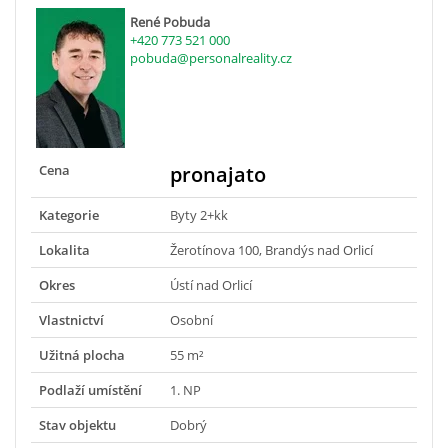
René Pobuda
+420 773 521 000
pobuda@personalreality.cz
Cena
pronajato
Kategorie
Byty 2+kk
Lokalita
Žerotínova 100, Brandýs nad Orlicí
Okres
Ústí nad Orlicí
Vlastnictví
Osobní
Užitná plocha
55 m²
Podlaží umístění
1. NP
Stav objektu
Dobrý