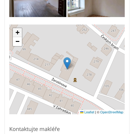
+
−
Leaflet
|
©
OpenStreetMap
Kontaktujte makléře