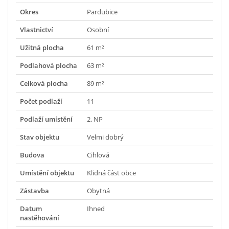
Okres
Pardubice
Vlastnictví
Osobní
Užitná plocha
61 m²
Podlahová plocha
63 m²
Celková plocha
89 m²
Počet podlaží
11
Podlaží umístění
2. NP
Stav objektu
Velmi dobrý
Budova
Cihlová
Umístění objektu
Klidná část obce
Zástavba
Obytná
Datum
Ihned
nastěhování