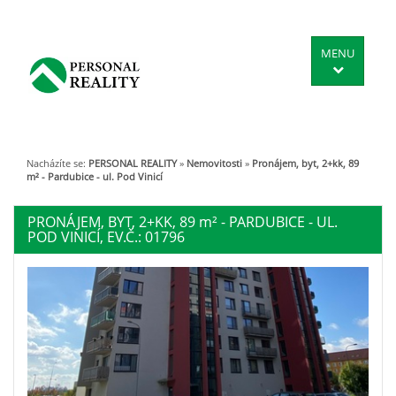
MENU
Nacházíte se:
PERSONAL REALITY
»
Nemovitosti
»
Pronájem, byt, 2+kk, 89
m² - Pardubice - ul. Pod Vinicí
PRONÁJEM, BYT, 2+KK, 89
m²
- PARDUBICE - UL.
POD VINICÍ, EV.Č.: 01796