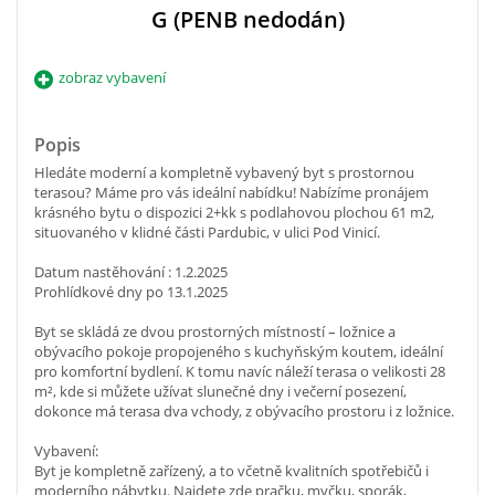
G (PENB nedodán)
zobraz vybavení
Popis
Hledáte moderní a kompletně vybavený byt s prostornou
terasou? Máme pro vás ideální nabídku! Nabízíme pronájem
krásného bytu o dispozici 2+kk s podlahovou plochou 61 m2,
situovaného v klidné části Pardubic, v ulici Pod Vinicí.
Datum nastěhování : 1.2.2025
Prohlídkové dny po 13.1.2025
Byt se skládá ze dvou prostorných místností – ložnice a
obývacího pokoje propojeného s kuchyňským koutem, ideální
pro komfortní bydlení. K tomu navíc náleží terasa o velikosti 28
m², kde si můžete užívat slunečné dny i večerní posezení,
dokonce má terasa dva vchody, z obývacího prostoru i z ložnice.
Vybavení:
Byt je kompletně zařízený, a to včetně kvalitních spotřebičů i
moderního nábytku. Najdete zde pračku, myčku, sporák,