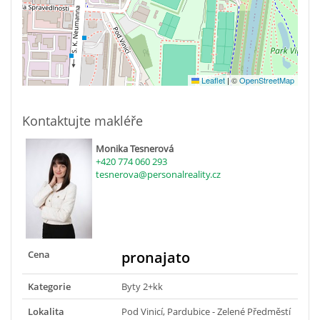
Leaflet
|
©
OpenStreetMap
Kontaktujte makléře
Monika Tesnerová
+420 774 060 293
tesnerova@personalreality.cz
Cena
pronajato
Kategorie
Byty 2+kk
Lokalita
Pod Vinicí, Pardubice - Zelené Předměstí