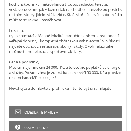
kuchyňskou linku, mikrovlnnou troubu, sedačku, televizi,
vestavěné skříně jak v ložnici tak na chodbě, manželskou postel s
nočními stolky, jídelní stůl a židle. Stačí si přinést své osobní věci a
můžete se rovnou nastěhovat!
Lokalita:
Byt se nachází v žádané lokalitě Pardubic s dobrou dostupností
veřejné dopravy i kompletní občanskou vybaveností. V blízkosti
najdete obchody, restaurace, školky i školy. Okolí nabízí také
možnosti pro relaxaci a sportovní aktivity.
Cena a podmínky:
Měsíční nájemné činí 24 000,- Kč, a to včetně poplatků za energie
a služby. Požadována je vratná kauce ve výši 30 000,-Kč a provize
realitní kanceláři 20 000,- Kč.
Neváhejte a domluvte si prohlídku – tento byt si zamilujete!
ODESLAT E-MAILEM
ZASLAT DOTAZ