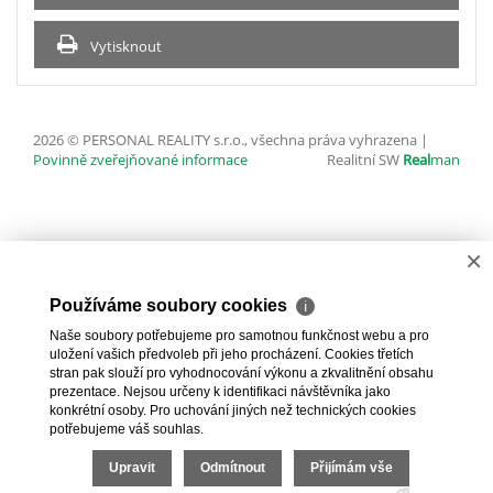
Vytisknout
2026 © PERSONAL REALITY s.r.o., všechna práva vyhrazena |
Povinně zveřejňované informace
Realitní SW
Real
man
×
Používáme soubory cookies
ℹ
Naše soubory potřebujeme pro samotnou funkčnost webu a pro
uložení vašich předvoleb při jeho procházení. Cookies třetích
stran pak slouží pro vyhodnocování výkonu a zkvalitnění obsahu
prezentace. Nejsou určeny k identifikaci návštěvníka jako
konkrétní osoby. Pro uchování jiných než technických cookies
potřebujeme váš souhlas.
Upravit
Odmítnout
Přijímám vše