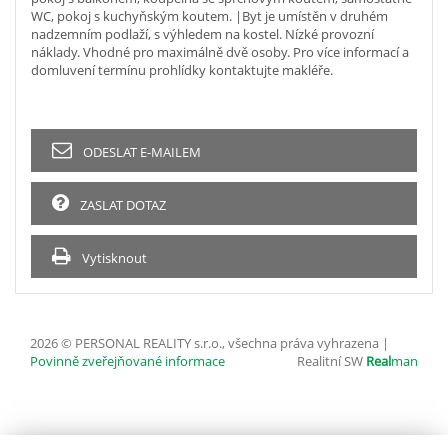
WC, pokoj s kuchyňským koutem. |Byt je umístěn v druhém
nadzemním podlaží, s výhledem na kostel. Nízké provozní
náklady. Vhodné pro maximálně dvě osoby. Pro více informací a
domluvení termínu prohlídky kontaktujte makléře.
ODESLAT E-MAILEM
ZASLAT DOTAZ
Vytisknout
2026 © PERSONAL REALITY s.r.o., všechna práva vyhrazena |
Povinně zveřejňované informace
Realitní SW
Real
man