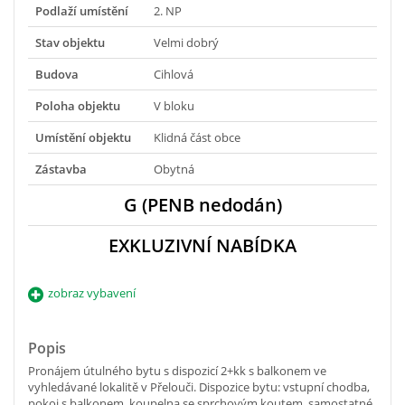
Podlaží umístění
2. NP
Stav objektu
Velmi dobrý
Budova
Cihlová
Poloha objektu
V bloku
Umístění objektu
Klidná část obce
Zástavba
Obytná
G (PENB nedodán)
EXKLUZIVNÍ NABÍDKA
zobraz vybavení
Popis
Pronájem útulného bytu s dispozicí 2+kk s balkonem ve
vyhledávané lokalitě v Přelouči. Dispozice bytu: vstupní chodba,
pokoj s balkonem, koupelna se sprchovým koutem, samostatné