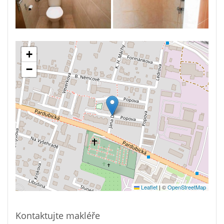
+
−
Leaflet
|
©
OpenStreetMap
Kontaktujte makléře