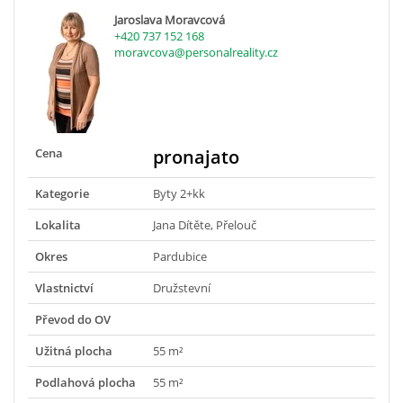
Jaroslava Moravcová
+420 737 152 168
moravcova@personalreality.cz
Cena
pronajato
Kategorie
Byty 2+kk
Lokalita
Jana Dítěte, Přelouč
Okres
Pardubice
Vlastnictví
Družstevní
Převod do OV
Užitná plocha
55 m²
Podlahová plocha
55 m²