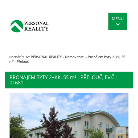
MENU
Nacházíte se:
PERSONAL REALITY
»
Nemovitosti
»
Pronájem byty 2+kk, 55
m² - Přelouč
PRONÁJEM BYTY 2+KK, 55
m²
- PŘELOUČ, EV.Č.:
01681