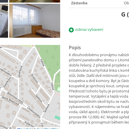
Zástavba
Ob
G 
zobraz vybavení
Popis
K dlouhodobému pronájmu nabízíme
přízemí panelového domu v Litoměři
dobře řešený. Z předsíně projdete 
instalována kuchyňská linka s kom
stůl, židle. Další dvě místnosti jso
koupelna a dvě komory. Byt je část
koupelně je sprchový kout, umývadl
Předností tohoto bytu je prostorná,
temperovat. Vytápění a teplá voda 
bezprostředním okolí bytu se nach
vybavenosti. K nájemnému se hradí 
voda, úklid apod.). Elektroměr a p
provize RK 12.000,-Kč. Majitel upř
připravený k pronajmutí během le