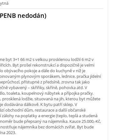
ytná
(PENB nedodán)
 byt 3+1 66 m2 s velkou prosklenou lodžií 6 m2 v
cích. Byt prošel rekonstrukcí a dispozičně je velmi
do obývacího pokoje a dále do kuchyně v níž je
binovaným plynovým sporákem, lednice, pračka jídelní
u neprůchozí, přístupné z předsíně, zrovna tak jako
ečně vybavený – skříňky, skříně, pohovka atd. V
o, toaleta, koupelnový nábytek a přípojka pračky.
 prosklená lodžie, situovaná na jih, kterou byt můžete
je dodávána dálkově. K bytu patří sklep. V
ází obchodní dům, restaurace a další občanské
zálohy na poplatky a energie (teplo, teplá a studená
lynoměr bude přepsaný na nájemníka. Kauce 25.000,-Kč,
ednostňuje nájemníka bez domácích zvířat. Byt bude
dna 2023.