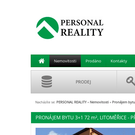
Nemovitosti
Prodáno
Kontakty
PRODEJ
Nacházíte se:
PERSONAL REALITY
»
Nemovitosti
»
Pronájem bytu 
PRONÁJEM BYTU 3+1 72
m²
, LITOMĚŘICE - P