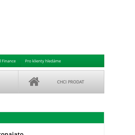
l Finance
Pro klienty hledáme
CHCI PRODAT
ronajato