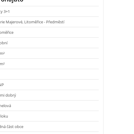
ty 3+1
rie Majerové, Litoměřice - Předměstí
toměřice
obní
 m²
 m²
 NP
lmi dobrý
nelová
bloku
dná část obce