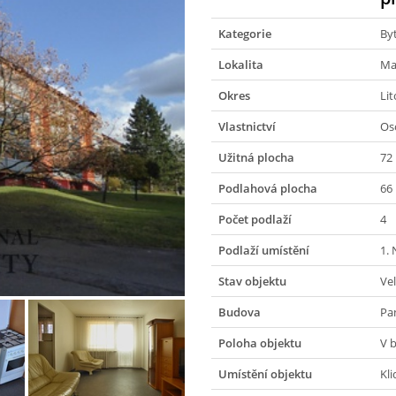
Kategorie
By
Lokalita
Ma
Okres
Li
Vlastnictví
Os
Užitná plocha
72
Podlahová plocha
66
Počet podlaží
4
Podlaží umístění
1.
Stav objektu
Ve
Budova
Pa
Poloha objektu
V 
Umístění objektu
Kli