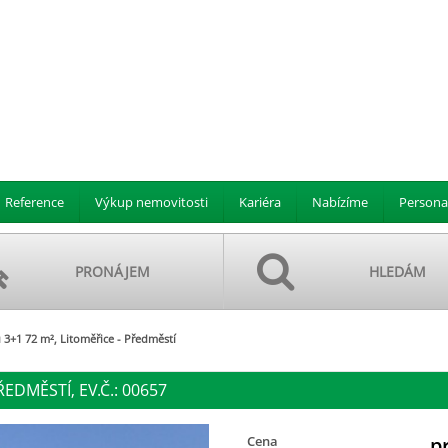
Reference
Výkup nemovitosti
Kariéra
Nabízíme
Persona
PRONÁJEM
HLEDÁM
3+1 72 m², Litoměřice - Předměstí
ŘEDMĚSTÍ, EV.Č.: 00657
Cena
p